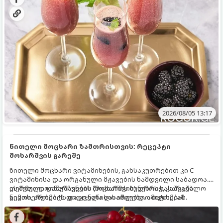
2026/08/05 13:17
წითელი მოცხარი ზამთრისთვის: რეცეპტი
მოხარშვის გარეშე
წითელი მოცხარი ვიტამინების, განსაკუთრებით კი C
ვიტამინისა და ორგანული მჟავების ნამდვილი საბადოა.
თერმული დამუშავების (მოხარშვის) დროს სასარგებლო
ეს მეთოდი ინარჩუნებს მოცხარის ბუნებრივ, კაშკაშა
ნივთიერებების დიდი ნაწილი იშლება. ამიტომ, ამ
გემოს, არომატს და ყველა სასარგებლო თვისებას.
კენკრის ზამთრისთვის შესანახად საუკეთესო გზა
„ცოცხალი ჯემის“ მომზადებაა - მოხარშვის გარეშე.