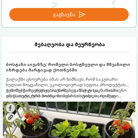
გაგზავნა
მებაღეობა და მეურნეობა
ბოსტანი აივანზე: რომელი ბოსტნეული და მწვანილი
იზრდება მარტივად ქოთნებში
ქალაქში ცხოვრება იმას არ ნიშნავს, რომ საკუთარი
ხელით მოყვანილი, ეკოლოგიურად სუფთა პროდუქტის
გემოზე უარი თქვათ. პატარა აივანიც კი საკმარისია
ქოთნებში მცენარეების მოშენება მარტივი, სასიამოვნო
იმისათვის, რომ მოიწყოთ მინი-ბოსტანი, საიდანაც
და ესთეტიკური ჰობია. მთავარია იცოდეთ, რომელი
ყოველდღიურად ახალ, არომატულ მწვანილსა და
კულტურები ეგუებიან ქოთნის პირობებს ყველაზე კარგად
ბოსტნეულს მოკრეფთ.
და როგორ მოუაროთ მათ სწორად.