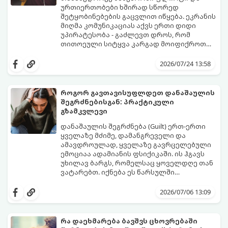
ურთიერთობები ხშირად სწორედ
შეტყობინებების გაცვლით იწყება. ეკრანის
მიღმა კომუნიკაციას აქვს ერთი დიდი
უპირატესობა - გაძლევთ დროს, რომ
თითოეული სიტყვა კარგად მოიფიქროთ
და საიდუმლოებით მოცული, მიმზიდველი
თუ გსურთ, რომ მან ტელეფონს თვალი ვერ
იმიჯი შექმნათ.
მოაცილოს და მოუთმენლად ელოდოს
2026/07/24 13:58
თქვენს ყოველ შეტყობინებას, გამოიყენეთ
ფსიქოლოგიაზე დაფუძნებული ეს 10 ოქროს
წესი:
როგორ გავთავისუფლდეთ დანაშაულის
შეგრძნებისგან: პრაქტიკული
გზამკვლევი
დანაშაულის შეგრძნება (Guilt) ერთ-ერთი
ყველაზე მძიმე, დამანგრეველი და
ამავდროულად, ყველაზე გავრცელებული
ემოციაა ადამიანის ფსიქიკაში. ის ჰგავს
უხილავ ბარგს, რომელსაც ყოველდღე თან
ვატარებთ. იქნება ეს წარსულში
დაშვებული შეცდომა, ვინმესთვის გულის
ფსიქოთერაპიაში მიიჩნევა, რომ
ტკენა, ოჯახის წევრებისთვის
დანაშაულის გრძნობას აქვს თავისი
2026/07/06 13:09
არასაკმარისი დროის დათმობა თუ
დადებითი, ევოლუციური ფუნქციაც ის
საკუთარი თავის მიმართ წაყენებული
გვკარნახობს, როდის დავარღვიეთ
გადაჭარბებული მოთხოვნები
საკუთარი თუ საზოგადოებრივი მორალური
რა დაეხმარება ბავშვს ცხოვრებაში
-დანაშაულის განცდა შიგნიდან ფიტავს
კოდექსი. თუმცა, როდესაც ეს ემოცია