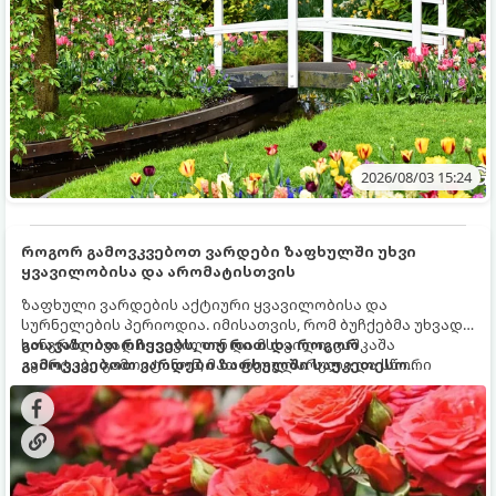
2026/08/03 15:24
როგორ გამოვკვებოთ ვარდები ზაფხულში უხვი
ყვავილობისა და არომატისთვის
ზაფხული ვარდების აქტიური ყვავილობისა და
სურნელების პერიოდია. იმისათვის, რომ ბუჩქებმა უხვად,
ხანგრძლივად იყვავილონ და მსხვილი, კაშკაშა
გთავაზობთ რჩევებს, თუ რით და როგორ
კვირტები გამოიტანონ, მათ რეგულარული და სწორი
გამოვკვებოთ ვარდები ზაფხულში საუკეთესო
გამოკვება სჭირდებათ. ზაფხულის პერიოდში მცენარის
შედეგის მისაღწევად:
მოთხოვნილებები იცვლება, ამიტომ მნიშვნელოვანია
ვიცოდეთ, რომელი სასუქები გამოიყენება ამ დროს.