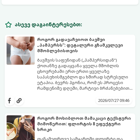
ასევე დაგაინტერესებთ:
როგორ გადავაჩვიოთ ბავშვი
„პამპერსს“: დეტალური გზამკვლევი
მშობლებისთვის
ბავშვის საფენიდან („პამპერსიდან“)
ქოთანზე გადაყვანა ყველა მშობლის
ცხოვრებაში ერთ-ერთი ყველაზე
საპასუხისმგებლო და ხშირად სტრესული
ეტაპია. ბევრს ჰგონია, რომ ეს პროცესი
რამდენიმე დღეში, მარტივი ბრძანებებით
წყდება, თუმცა სინამდვილეში ეს არის
გთავაზობთ დეტალურ გზამკვლევს, თუ
ფიზიოლოგიური და ფსიქოლოგიური
როგორ გახადოთ ეს პროცესი
2026/07/27 09:46
მომწიფების პროცესი, რომელიც
უმტკივნეულო როგორც ბავშვისთვის,
ინდივიდუალურ მიდგომასა და
ისე თქვენთვის.
მოთმინებას მოითხოვს.
როგორ მოხიბლოთ მამაკაცი ტექსტური
მიმოწერით: ფლირტის 8 ეფექტური
ხრიკი
თანამედროვე სამყაროში ფლირტი და