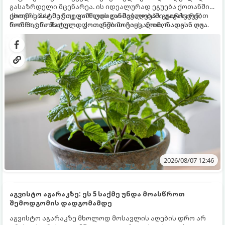
გასაზრდელი მცენარეა. ის იდეალურად ეგუება ქოთანში
ცხოვრებას, მეტიც, გამოცდილი მებაღეები გვირჩევენ,
ქოთნის პიტნა მთელი წლის განმავლობაში გაგახარებთ
რომ პიტნა მხოლოდ ქოთანში მოვიყვანოთ, რადგან ღია
ნორჩი, არომატული ფოთლებით ჩაის, ლიმონათისა თუ
გრუნტში (ბაღში) დარგვისას ის ფესვებით ძალიან
კერძებისთვის.
სწრაფად ვრცელდება და სხვა მცენარეებს ავიწროებს.
2026/08/07 12:46
აგვისტო აგარაკზე: ეს 5 საქმე უნდა მოასწროთ
შემოდგომის დადგომამდე
აგვისტო აგარაკზე მხოლოდ მოსავლის აღების დრო არ