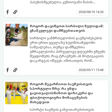
პასუხისმგებელია კუნთოვანი მასის
ზრდაზე, ძვლების სიმტკიცეზე, ენერგიის
30 წლის ასაკის შემდეგ მამაკაცის
დონეზე, გუნება-განწყობაზე,
ორგანიზმში ტესტოსტერონის დონე
2026/06/16 14:26
მეტაბოლიზმსა და ლიბიდოზე (სექსუალურ
ბუნებრივად, ყოველწლიურად
ლტოლვაზე).
დაახლოებით 1%-ით იკლებს. თუმცა,
თანამედროვე სტრესული ცხოვრების წესი,
როგორ დავიწყოთ სირბილი ნულიდან:
არასწორი კვება და უმოძრაობა ამ პროცესს
გზამკვლევი დამწყებთათვის
კატასტროფულად აჩქარებს. დაბალი
სინთეტიკური ჰორმონალური თერაპიის
ტესტოსტერონი იწვევს მუდმივ
დაწყებამდე, რომელსაც ხშირად
სირბილი ჯანმრთელობის გაუმჯობესების
დაღლილობას, დეპრესიას, კუნთების
სერიოზული გვერდითი ეფექტები აქვს,
ერთ-ერთი ყველაზე ხელმისაწვდომი
განლევასა და ცხიმის დაგროვებას მუცლის
უმჯობესია ორგანიზმს ტესტოსტერონის
საშუალებაა, თუმცა დამწყებთა
არეში.
გამომუშავებაში ბუნებრივი, მეცნიერულად
უმრავლესობა პირველივე დღეებში უშვებს
დადასტურებული გზებით დაეხმაროთ.
შეცდომებს, რაც ტრავმებს ან მოტივაციის
წარმოგიდგენთ ტესტოსტერონის
დაკარგვას იწვევს. იმისათვის, რომ
ბუნებრივად ამაღლების 3 მთავარ
სირბილი თქვენი ცხოვრების სასიამოვნო
საყრდენს:
ნაწილად იქცეს, მიჰყევით ამ ინსტრუქციას:
2026/05/11 15:48
როგორ შევარჩიოთ ბავშვისთვის
სპორტული წრე: რა უნდა
გავითვალისწინოთ ფიზიკური და
ფსიქოლოგიური მონაცემების
მიხედვით
სპორტი ბავშვის განვითარებისთვის