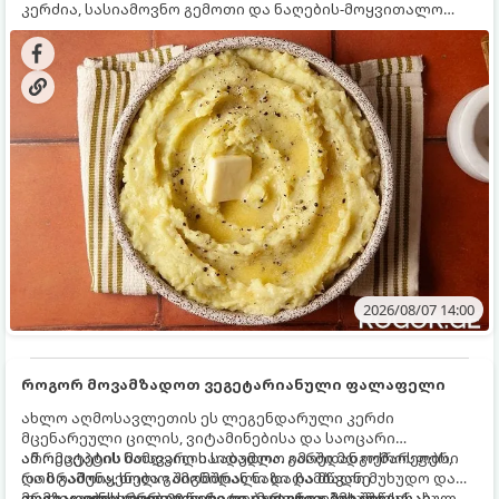
კერძია, სასიამოვნო გემოთი და ნაღების-მოყვითალო
ფერით. მისი მომზადება ძალიან მარტივია, მაგრამ
არსებობს რამდენიმე საიდუმლო, რომლებიც უნდა
იცოდეთ, რომ პიურე იდეალურად გემრიელი გამოვიდეს.
2026/08/07 14:00
როგორ მოვამზადოთ ვეგეტარიანული ფალაფელი
ახლო აღმოსავლეთის ეს ლეგენდარული კერძი
მცენარეული ცილის, ვიტამინებისა და საოცარი
არომატების ნამდვილი საბადოა. გარედან ოქროსფერი
ამ რეცეპტის მთავარი საიდუმლო იმაში მდგომარეობს,
და ხრაშუნა, ხოლო შიგნიდან ნაზი და მწვანე
რომ გამოიყენება გამომშრალი და ჩამბალი მუხუდო და
ფალაფელის ბურთულები იდეალურია პიტაში (არაბულ
არა დაკონსერვებული, რათა ბურთულებმა შეწვისას
მომზადების დრო: 20 წუთი (დამატებით მუხუდოს