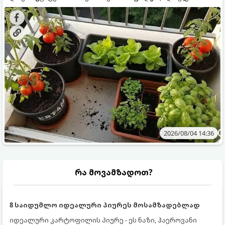
ყოველდღიურად ახალ, არომატულ მწვანილსა და
კულტურები ეგუებიან ქოთნის პირობებს ყველაზე კარგად
ბოსტნეულს მოკრეფთ.
და როგორ მოუაროთ მათ სწორად.
2026/08/04 14:36
რა მოვამზადოთ?
8 საიდუმლო იდეალური პიურეს მოსამზადებლად
იდეალური კარტოფილის პიურე - ეს ნაზი, ჰაეროვანი