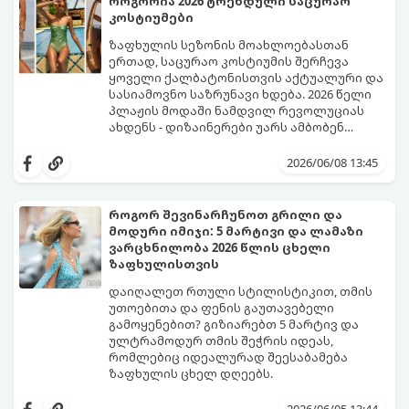
როგორია 2026 ტრენდული საცურაო
სამი მთავარი პრინტი იქნება ივნისის
კოსტიუმები
ყველაზე ცხელი ტრენდი ფრჩხილების
მოდაში:
ზაფხულის სეზონის მოახლოებასთან
ერთად, საცურაო კოსტიუმის შერჩევა
ყოველი ქალბატონისთვის აქტუალური და
სასიამოვნო საზრუნავი ხდება. 2026 წელი
პლაჟის მოდაში ნამდვილ რევოლუციას
ახდენს - დიზაინერები უარს ამბობენ
მოსაწყენ, სტანდარტულ ფორმებზე და
წლევანდელი ტენდენციები საშუალებას
აქცენტს აკეთებენ კომფორტის,
გაძლევთ იყოთ მაქსიმალურად თამამი,
2026/06/08 13:45
ფუტურიზმისა და რეტრო სტილის
გამოხატოთ თქვენი ინდივიდუალურობა და
იდეალურ სინთეზზე.
ამავდროულად თავი სრულიად
კომფორტულად იგრძნოთ. გაიგეთ,
როგორ შევინარჩუნოთ გრილი და
რომელი საცურაო კოსტიუმები იქნება 2026
მოდური იმიჯი: 5 მარტივი და ლამაზი
წლის ზაფხულის მთავარი ჰიტი:
ვარცხნილობა 2026 წლის ცხელი
ზაფხულისთვის
დაიღალეთ რთული სტილისტიკით, თმის
უთოებითა და ფენის გაუთავებელი
გამოყენებით? გიზიარებთ 5 მარტივ და
ულტრამოდურ თმის შეჭრის იდეას,
რომლებიც იდეალურად შეესაბამება
ზაფხულის ცხელ დღეებს.
როდესაც თერმომეტრის ხაზი 30 გრადუსს
სცდება, ხოლო ჰაერის ტენიანობა პიკს
2026/06/05 13:44