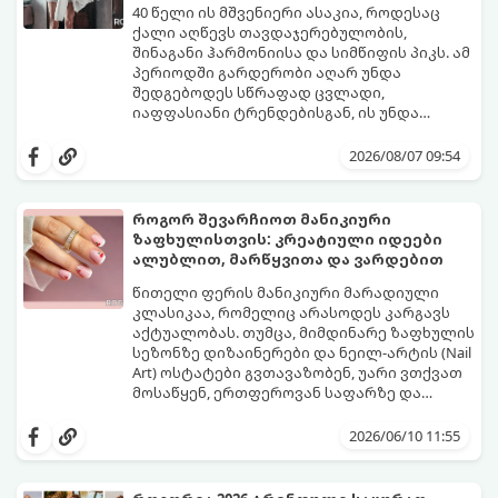
40 წელი ის მშვენიერი ასაკია, როდესაც
ქალი აღწევს თავდაჯერებულობის,
შინაგანი ჰარმონიისა და სიმწიფის პიკს. ამ
პერიოდში გარდერობი აღარ უნდა
შედგებოდეს სწრაფად ცვლადი,
იაფფასიანი ტრენდებისგან, ის უნდა
უსვამდეს ხაზს ელეგანტურობას, სტატუსსა
ცნობილმა ჰოლივუდელმა სტილისტმა,
და ინდივიდუალურობას.
რომელიც მილიონერებსა და
2026/08/07 09:54
ვარსკვლავებს ამშვენებს, დაასახელა ის
საბაზისო ნივთები და წესები, რომლებიც 40
წელს გადაცილებული თითოეული
როგორ შევარჩიოთ მანიკიური
ქალბატონის გარდერობში უნდა იყოს:
ზაფხულისთვის: კრეატიული იდეები
ალუბლით, მარწყვითა და ვარდებით
წითელი ფერის მანიკიური მარადიული
კლასიკაა, რომელიც არასოდეს კარგავს
აქტუალობას. თუმცა, მიმდინარე ზაფხულის
სეზონზე დიზაინერები და ნეილ-არტის (Nail
Art) ოსტატები გვთავაზობენ, უარი ვთქვათ
მოსაწყენ, ერთფეროვან საფარზე და
ფრჩხილებს ნამდვილი საზაფხულო,
წითელი ფერის სხვადასხვა ტონალობა -
წვნიანი და რომანტიკული განწყობა
კლასიკური ალისფერიდან დაწყებული,
2026/06/10 11:55
მივცეთ.
მუქი შინდისფერით დასრულებული
იდეალური ბაზაა ნათელი და თამამი
ექსპერიმენტებისთვის. გაიგეთ, რომელი