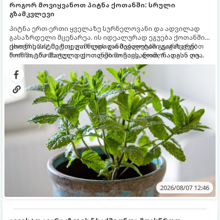
როგორ მოვიყვანოთ პიტნა ქოთანში: სრული
გზამკვლევი
პიტნა ერთ-ერთი ყველაზე სურნელოვანი და ადვილად
გასაზრდელი მცენარეა. ის იდეალურად ეგუება ქოთანში
ცხოვრებას, მეტიც, გამოცდილი მებაღეები გვირჩევენ,
ქოთნის პიტნა მთელი წლის განმავლობაში გაგახარებთ
რომ პიტნა მხოლოდ ქოთანში მოვიყვანოთ, რადგან ღია
ნორჩი, არომატული ფოთლებით ჩაის, ლიმონათისა თუ
გრუნტში (ბაღში) დარგვისას ის ფესვებით ძალიან
კერძებისთვის.
სწრაფად ვრცელდება და სხვა მცენარეებს ავიწროებს.
2026/08/07 12:46