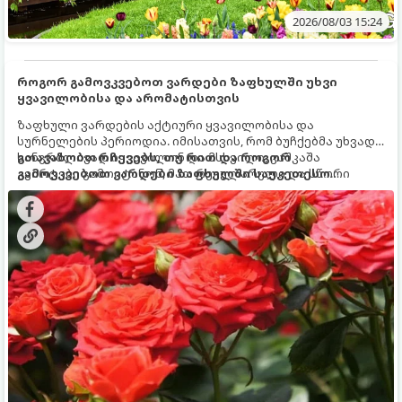
2026/08/03 15:24
როგორ გამოვკვებოთ ვარდები ზაფხულში უხვი
ყვავილობისა და არომატისთვის
ზაფხული ვარდების აქტიური ყვავილობისა და
სურნელების პერიოდია. იმისათვის, რომ ბუჩქებმა უხვად,
ხანგრძლივად იყვავილონ და მსხვილი, კაშკაშა
გთავაზობთ რჩევებს, თუ რით და როგორ
კვირტები გამოიტანონ, მათ რეგულარული და სწორი
გამოვკვებოთ ვარდები ზაფხულში საუკეთესო
გამოკვება სჭირდებათ. ზაფხულის პერიოდში მცენარის
შედეგის მისაღწევად:
მოთხოვნილებები იცვლება, ამიტომ მნიშვნელოვანია
ვიცოდეთ, რომელი სასუქები გამოიყენება ამ დროს.