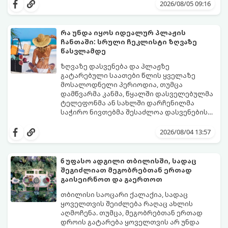
უკვე საკუთარ საწოლში გძინავთ.
მარტივ მარშრუტს თბილისიდან,
2026/08/05 09:16
რომლებიც დიდ დროსა და ფინანსებს არ
მოითხოვს.
რა უნდა იყოს იდეალურ პლაჟის
ჩანთაში: სრული ჩეკლისტი ზღვაზე
წასვლამდე
ზღვაზე დასვენება და პლაჟზე
გატარებული საათები წლის ყველაზე
მოსალოდნელი პერიოდია, თუმცა
დამწვარმა კანმა, წყალში დასველებულმა
ტელეფონმა ან სახლში დარჩენილმა
საჭირო ნივთებმა შესაძლოა დასვენების
განწყობა საგრძნობლად გაგიფუჭოთ.
იმისათვის, რომ პლაჟზე თავი სრულიად
კომფორტულად იგრძნოთ და არაფერი
2026/08/04 13:57
გამოგრჩეთ, შევადგინეთ იდეალური
პლაჟის ჩანთის სრული ჩეკლისტი.
6 უფასო ადგილი თბილისში, სადაც
შეგიძლიათ მეგობრებთან ერთად
გაისეირნოთ და გაერთოთ
თბილისი საოცარი ქალაქია, სადაც
ყოველთვის შეიძლება რაღაც ახლის
აღმოჩენა. თუმცა, მეგობრებთან ერთად
დროის გატარება ყოველთვის არ უნდა