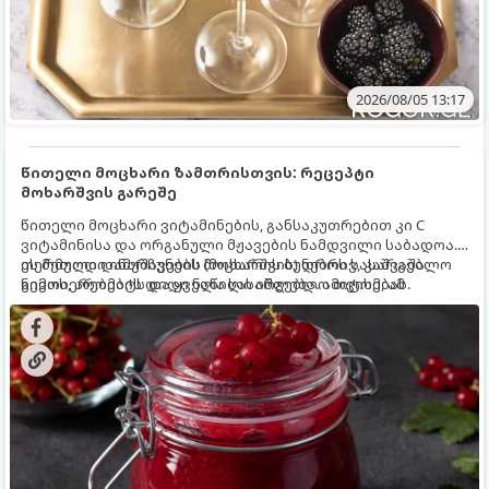
2026/08/05 13:17
წითელი მოცხარი ზამთრისთვის: რეცეპტი
მოხარშვის გარეშე
წითელი მოცხარი ვიტამინების, განსაკუთრებით კი C
ვიტამინისა და ორგანული მჟავების ნამდვილი საბადოა.
თერმული დამუშავების (მოხარშვის) დროს სასარგებლო
ეს მეთოდი ინარჩუნებს მოცხარის ბუნებრივ, კაშკაშა
ნივთიერებების დიდი ნაწილი იშლება. ამიტომ, ამ
გემოს, არომატს და ყველა სასარგებლო თვისებას.
კენკრის ზამთრისთვის შესანახად საუკეთესო გზა
„ცოცხალი ჯემის“ მომზადებაა - მოხარშვის გარეშე.