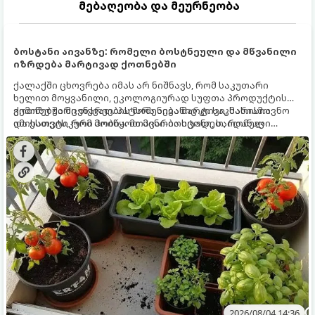
მებაღეობა და მეურნეობა
ბოსტანი აივანზე: რომელი ბოსტნეული და მწვანილი
იზრდება მარტივად ქოთნებში
ქალაქში ცხოვრება იმას არ ნიშნავს, რომ საკუთარი
ხელით მოყვანილი, ეკოლოგიურად სუფთა პროდუქტის
გემოზე უარი თქვათ. პატარა აივანიც კი საკმარისია
ქოთნებში მცენარეების მოშენება მარტივი, სასიამოვნო
იმისათვის, რომ მოიწყოთ მინი-ბოსტანი, საიდანაც
და ესთეტიკური ჰობია. მთავარია იცოდეთ, რომელი
ყოველდღიურად ახალ, არომატულ მწვანილსა და
კულტურები ეგუებიან ქოთნის პირობებს ყველაზე კარგად
ბოსტნეულს მოკრეფთ.
და როგორ მოუაროთ მათ სწორად.
2026/08/04 14:36