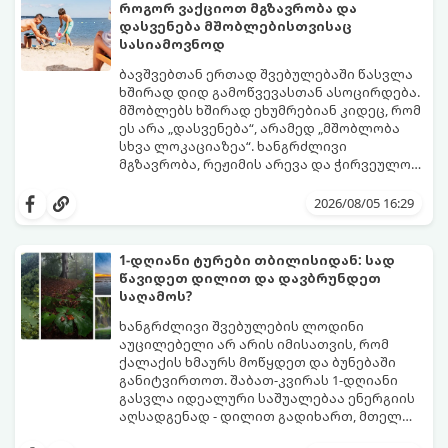
როგორ ვაქციოთ მგზავრობა და
დასვენება მშობლებისთვისაც
სასიამოვნოდ
ბავშვებთან ერთად შვებულებაში წასვლა
ხშირად დიდ გამოწვევასთან ასოცირდება.
მშობლებს ხშირად ეხუმრებიან კიდეც, რომ
ეს არა „დასვენება“, არამედ „მშობლობა
სხვა ლოკაციაზეა“. ხანგრძლივი
მგზავრობა, რეჟიმის არევა და ჭირვეულობა
ხშირად სტრესის წყაროდ იქცევა.
თუმცა, სწორი დაგეგმვითა და რამდენიმე
პრაქტიკული ხრიკით სრულიად
2026/08/05 16:29
შესაძლებელია, რომ შვებულებამ
არამხოლოდ პატარებს, არამედ
მშობლებსაც მოუტანოს ნამდვილი
1-დღიანი ტურები თბილისიდან: სად
განტვირთვა.
წავიდეთ დილით და დავბრუნდეთ
საღამოს?
ხანგრძლივი შვებულების ლოდინი
აუცილებელი არ არის იმისათვის, რომ
ქალაქის ხმაურს მოწყდეთ და ბუნებაში
განიტვირთოთ. შაბათ-კვირას 1-დღიანი
გასვლა იდეალური საშუალებაა ენერგიის
აღსადგენად - დილით გადიხართ, მთელ
დღეს სუფთა ჰაერზე ატარებთ, საღამოს კი
გთავაზობთ 4 საუკეთესო, ბიუჯეტურ და