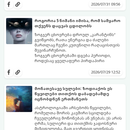
ზოდიაქოს 4 ნიშანს ფინანსური წარმატების
შორის, ვისაც აგვისტოში ფინანსური
2026/07/31 09:56
მიღწევასა და შემოსავლების
იღბალი გაუღიმებს:
საგრძნობლად გაზრდაში დაეხმარება.
როგორია 5 ნიშანი იმისა, რომ სამყარო
თქვენს დაცვას ცდილობს
ზოგჯერ ცხოვრება დროულ „კარანტინს“
გვიწყობს, რათა ენერგია და ძალები
მართლაც ჩვენი კუთვნილი რაღაცისთვის
შევინარჩუნოთ.
ზოგჯერ ცხოვრებაში დგება პერიოდი,
როდესაც ყველაფერი პირდაპირი
მნიშვნელობით ხელიდან გვეცლება:
იშლება მნიშვნელოვანი გარიგებები,
2026/07/29 12:52
უქმდება დიდხანს ნანატრი მოგზაურობები,
ხოლო ადამიანები, რომლებსაც
ახლობლებად ვთვლიდით, უეცრად მიდიან.
აი, 5 აშკარა ნიშანი იმისა, რომ
მონათესავე სულები: ზოდიაქოს ეს
ასეთ მომენტებში ადვილია
მომხდარი მარცხი სასჯელი კი არა,
წყვილები თითქოს დაბადებამდე
სასოწარკვეთილებაში ჩავარდნა. თუმცა
თქვენი დაცვისკენ მიმართული
იცნობდნენ ერთმანეთს
ეზოთერიკასა და ფსიქოლოგიაში ეს
სამყაროს მცდელობაა:
ფენომენი ხშირად სხვანაირად
ასტროლოგიაში არსებობს წყვილები,
განიხილება: როგორც სამყაროს (ან ჩვენი
რომელთა შორის კავშირი სცილდება
არაცნობიერის) ფარული დამცავი
ჩვეულებრივ მოწონებას ან ვნებას. ეს არის
მექანიზმების მუშაობა, რომელთაც
ღრმა, სულიერი და თითქმის ჯადოსნური
რეალური, მაგრამ ჯერ კიდევ უხილავი
მიზიდულობა. მათ გვერდით ყოფნისას