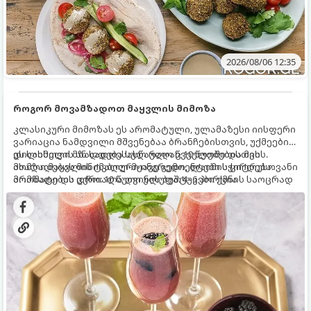
2026/08/06 12:35
როგორ მოვამზადოთ მაყვლის მიმოზა
კლასიკური მიმოზას ეს არომატული, ულამაზესი იისფერი
ვარიაცია ნამდვილი მშვენებაა ბრანჩებისთვის, უქმეების
დილისთვის ან სადღესასწაულო წვეულებებისთვის.
ეს სასმელი მზადდება სულ რაღაც 10 წუთში და მის
ახალი მაყვლის ტკბილ-მჟავე გემო, ლაიმის ციტრუსოვანი
მომზადებას მინიმალური ინგრედიენტები სჭირდება.
არომატი და ცქრიალა ღვინის ბუშტუკები ქმნის საოცრად
მომზადების დრო: 10 წუთი ულუფა: 4–6 პორცია
დახვეწილ და მაგრილებელ კოქტეილს.