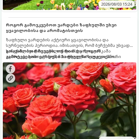
2026/08/03 15:24
როგორ გამოვკვებოთ ვარდები ზაფხულში უხვი
ყვავილობისა და არომატისთვის
ზაფხული ვარდების აქტიური ყვავილობისა და
სურნელების პერიოდია. იმისათვის, რომ ბუჩქებმა უხვად,
ხანგრძლივად იყვავილონ და მსხვილი, კაშკაშა
გთავაზობთ რჩევებს, თუ რით და როგორ
კვირტები გამოიტანონ, მათ რეგულარული და სწორი
გამოვკვებოთ ვარდები ზაფხულში საუკეთესო
გამოკვება სჭირდებათ. ზაფხულის პერიოდში მცენარის
შედეგის მისაღწევად:
მოთხოვნილებები იცვლება, ამიტომ მნიშვნელოვანია
ვიცოდეთ, რომელი სასუქები გამოიყენება ამ დროს.