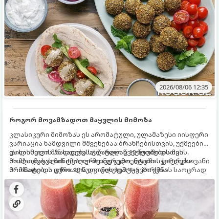
2026/08/06 12:35
როგორ მოვამზადოთ მაყვლის მიმოზა
კლასიკური მიმოზას ეს არომატული, ულამაზესი იისფერი
ვარიაცია ნამდვილი მშვენებაა ბრანჩებისთვის, უქმეების
დილისთვის ან სადღესასწაულო წვეულებებისთვის.
ეს სასმელი მზადდება სულ რაღაც 10 წუთში და მის
ახალი მაყვლის ტკბილ-მჟავე გემო, ლაიმის ციტრუსოვანი
მომზადებას მინიმალური ინგრედიენტები სჭირდება.
არომატი და ცქრიალა ღვინის ბუშტუკები ქმნის საოცრად
მომზადების დრო: 10 წუთი ულუფა: 4–6 პორცია
დახვეწილ და მაგრილებელ კოქტეილს.