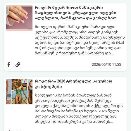
საბაზისო ნივთები და წესები, რომლებიც 40
წელს გადაცილებული თითოეული
როგორ შევარჩიოთ მანიკიური
ქალბატონის გარდერობში უნდა იყოს:
ზაფხულისთვის: კრეატიული იდეები
ალუბლით, მარწყვითა და ვარდებით
წითელი ფერის მანიკიური მარადიული
კლასიკაა, რომელიც არასოდეს კარგავს
აქტუალობას. თუმცა, მიმდინარე ზაფხულის
სეზონზე დიზაინერები და ნეილ-არტის (Nail
Art) ოსტატები გვთავაზობენ, უარი ვთქვათ
მოსაწყენ, ერთფეროვან საფარზე და
ფრჩხილებს ნამდვილი საზაფხულო,
წითელი ფერის სხვადასხვა ტონალობა -
წვნიანი და რომანტიკული განწყობა
კლასიკური ალისფერიდან დაწყებული,
2026/06/10 11:55
მივცეთ.
მუქი შინდისფერით დასრულებული
იდეალური ბაზაა ნათელი და თამამი
ექსპერიმენტებისთვის. გაიგეთ, რომელი
როგორია 2026 ტრენდული საცურაო
სამი მთავარი პრინტი იქნება ივნისის
კოსტიუმები
ყველაზე ცხელი ტრენდი ფრჩხილების
მოდაში:
ზაფხულის სეზონის მოახლოებასთან
ერთად, საცურაო კოსტიუმის შერჩევა
ყოველი ქალბატონისთვის აქტუალური და
სასიამოვნო საზრუნავი ხდება. 2026 წელი
პლაჟის მოდაში ნამდვილ რევოლუციას
ახდენს - დიზაინერები უარს ამბობენ
მოსაწყენ, სტანდარტულ ფორმებზე და
წლევანდელი ტენდენციები საშუალებას