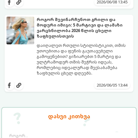
აქცენტს აკეთებენ კომფორტის,
გაძლევთ იყოთ მაქსიმალურად თამამი,
2026/06/08 13:45
ფუტურიზმისა და რეტრო სტილის
გამოხატოთ თქვენი ინდივიდუალურობა და
იდეალურ სინთეზზე.
ამავდროულად თავი სრულიად
კომფორტულად იგრძნოთ. გაიგეთ,
როგორ შევინარჩუნოთ გრილი და
რომელი საცურაო კოსტიუმები იქნება 2026
მოდური იმიჯი: 5 მარტივი და ლამაზი
წლის ზაფხულის მთავარი ჰიტი:
ვარცხნილობა 2026 წლის ცხელი
ზაფხულისთვის
დაიღალეთ რთული სტილისტიკით, თმის
უთოებითა და ფენის გაუთავებელი
გამოყენებით? გიზიარებთ 5 მარტივ და
ულტრამოდურ თმის შეჭრის იდეას,
რომლებიც იდეალურად შეესაბამება
ზაფხულის ცხელ დღეებს.
როდესაც თერმომეტრის ხაზი 30 გრადუსს
სცდება, ხოლო ჰაერის ტენიანობა პიკს
2026/06/05 13:44
აღწევს, თმის რთული ვარცხნილობები
ნამდვილ წამებად იქცევა. ზაფხული არ
არის იმის დრო, რომ 45 წუთი დახარჯოთ
თმის დახვევაზე, ფენთან ბრძოლაში
ოფლით და მერე მთელი დღე შუბლზე
წარმოგიდგენთ 5 მოდურ იდეას, რომლებიც
დასვი კითხვა
მიწებებულ წინამოს ეჩხუბოთ.
ზაფხულში მაქსიმალურ კომფორტსა და
გრილ განწყობას შეგინარჩუნებთ: