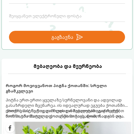
გაგზავნა
მებაღეობა და მეურნეობა
როგორ მოვიყვანოთ პიტნა ქოთანში: სრული
გზამკვლევი
პიტნა ერთ-ერთი ყველაზე სურნელოვანი და ადვილად
გასაზრდელი მცენარეა. ის იდეალურად ეგუება ქოთანში
ცხოვრებას, მეტიც, გამოცდილი მებაღეები გვირჩევენ,
ქოთნის პიტნა მთელი წლის განმავლობაში გაგახარებთ
რომ პიტნა მხოლოდ ქოთანში მოვიყვანოთ, რადგან ღია
ნორჩი, არომატული ფოთლებით ჩაის, ლიმონათისა თუ
გრუნტში (ბაღში) დარგვისას ის ფესვებით ძალიან
კერძებისთვის.
სწრაფად ვრცელდება და სხვა მცენარეებს ავიწროებს.