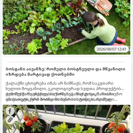
2026/08/07 12:41
ბოსტანი აივანზე: რომელი ბოსტნეული და მწვანილი
იზრდება მარტივად ქოთნებში
ქალაქში ცხოვრება იმას არ ნიშნავს, რომ საკუთარი
ხელით მოყვანილი, ეკოლოგიურად სუფთა პროდუქტის
გემოზე უარი თქვათ. პატარა აივანიც კი საკმარისია
ქოთნებში მცენარეების მოშენება მარტივი, სასიამოვნო
იმისათვის, რომ მოიწყოთ მინი-ბოსტანი, საიდანაც
და ესთეტიკური ჰობია. მთავარია იცოდეთ, რომელი
ყოველდღიურად ახალ, არომატულ მწვანილსა და
კულტურები ეგუებიან ქოთნის პირობებს ყველაზე კარგად
ბოსტნეულს მოკრეფთ.
და როგორ მოუაროთ მათ სწორად.