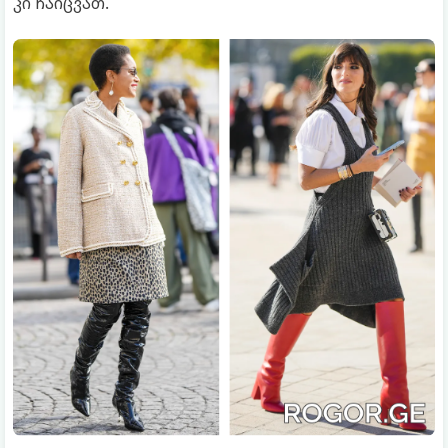
კი ჩაიცვათ.