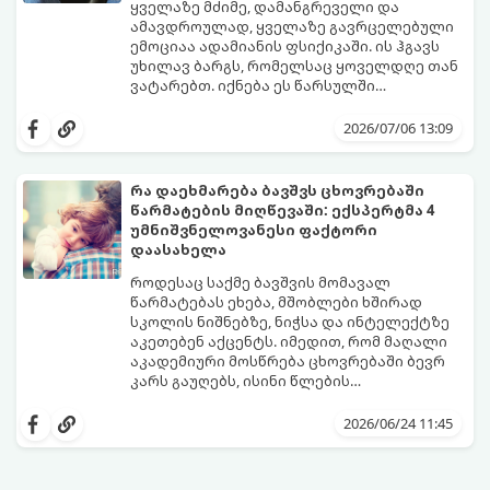
ყველაზე მძიმე, დამანგრეველი და
ამავდროულად, ყველაზე გავრცელებული
ემოციაა ადამიანის ფსიქიკაში. ის ჰგავს
უხილავ ბარგს, რომელსაც ყოველდღე თან
ვატარებთ. იქნება ეს წარსულში
დაშვებული შეცდომა, ვინმესთვის გულის
ფსიქოთერაპიაში მიიჩნევა, რომ
ტკენა, ოჯახის წევრებისთვის
დანაშაულის გრძნობას აქვს თავისი
2026/07/06 13:09
არასაკმარისი დროის დათმობა თუ
დადებითი, ევოლუციური ფუნქციაც ის
საკუთარი თავის მიმართ წაყენებული
გვკარნახობს, როდის დავარღვიეთ
გადაჭარბებული მოთხოვნები
საკუთარი თუ საზოგადოებრივი მორალური
რა დაეხმარება ბავშვს ცხოვრებაში
-დანაშაულის განცდა შიგნიდან ფიტავს
კოდექსი. თუმცა, როდესაც ეს ემოცია
წარმატების მიღწევაში: ექსპერტმა 4
ადამიანს და ართმევს მას აწმყოთი
ქრონიკულ ფორმას იღებს, ის ნევროზულ,
გთავაზობთ პრაქტიკულ, ფსიქოლოგიურ
უმნიშვნელოვანესი ფაქტორი
ტკბობის უნარს.
ტოქსიკურ სინდრომად იქცევა.
გზამკვლევს, თუ როგორ დაამუშაოთ
დაასახელა
წარსულის შეცდომები და
გათავისუფლდეთ ამ მძიმე ტვირთისგან:
როდესაც საქმე ბავშვის მომავალ
წარმატებას ეხება, მშობლები ხშირად
სკოლის ნიშნებზე, ნიჭსა და ინტელექტზე
აკეთებენ აქცენტს. იმედით, რომ მაღალი
აკადემიური მოსწრება ცხოვრებაში ბევრ
კარს გაუღებს, ისინი წლების
განმავლობაში მუშაობენ ბავშვის სასკოლო
ექსპერტები განმარტავენ, რომ
შედეგების გაუმჯობესებაზე. თუმცა,
თვითკონტროლი ადამიანს ეხმარება
2026/06/24 11:45
არსებობს კიდევ ერთი უნარი, რომელიც
სირთულეების გადალახვაში, ჯანსაღი
ბავშვის მომავალს ფუნდამენტურად
ურთიერთობების შენებაში, გონივრული
აყალიბებს. ეს არის თვითკონტროლი.
გადაწყვეტილებების მიღებასა და