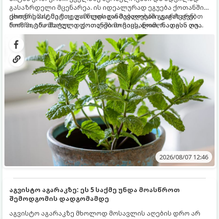
გასაზრდელი მცენარეა. ის იდეალურად ეგუება ქოთანში
ცხოვრებას, მეტიც, გამოცდილი მებაღეები გვირჩევენ,
ქოთნის პიტნა მთელი წლის განმავლობაში გაგახარებთ
რომ პიტნა მხოლოდ ქოთანში მოვიყვანოთ, რადგან ღია
ნორჩი, არომატული ფოთლებით ჩაის, ლიმონათისა თუ
გრუნტში (ბაღში) დარგვისას ის ფესვებით ძალიან
კერძებისთვის.
სწრაფად ვრცელდება და სხვა მცენარეებს ავიწროებს.
2026/08/07 12:46
აგვისტო აგარაკზე: ეს 5 საქმე უნდა მოასწროთ
შემოდგომის დადგომამდე
აგვისტო აგარაკზე მხოლოდ მოსავლის აღების დრო არ