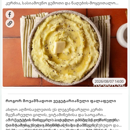
კერძია, სასიამოვნო გემოთი და ნაღების-მოყვითალო
ფერით. მისი მომზადება ძალიან მარტივია, მაგრამ
არსებობს რამდენიმე საიდუმლო, რომლებიც უნდა
იცოდეთ, რომ პიურე იდეალურად გემრიელი გამოვიდეს.
2026/08/07 14:00
როგორ მოვამზადოთ ვეგეტარიანული ფალაფელი
ახლო აღმოსავლეთის ეს ლეგენდარული კერძი
მცენარეული ცილის, ვიტამინებისა და საოცარი
არომატების ნამდვილი საბადოა. გარედან ოქროსფერი
ამ რეცეპტის მთავარი საიდუმლო იმაში მდგომარეობს,
და ხრაშუნა, ხოლო შიგნიდან ნაზი და მწვანე
რომ გამოიყენება გამომშრალი და ჩამბალი მუხუდო და