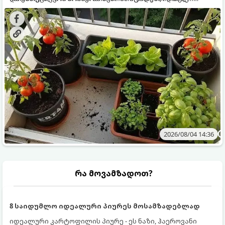
ყოველდღიურად ახალ, არომატულ მწვანილსა და
კულტურები ეგუებიან ქოთნის პირობებს ყველაზე კარგად
ბოსტნეულს მოკრეფთ.
და როგორ მოუაროთ მათ სწორად.
2026/08/04 14:36
რა მოვამზადოთ?
8 საიდუმლო იდეალური პიურეს მოსამზადებლად
იდეალური კარტოფილის პიურე - ეს ნაზი, ჰაეროვანი