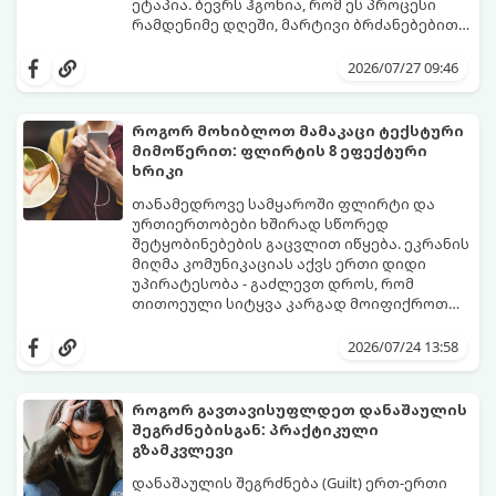
ეტაპია. ბევრს ჰგონია, რომ ეს პროცესი
რამდენიმე დღეში, მარტივი ბრძანებებით
წყდება, თუმცა სინამდვილეში ეს არის
გთავაზობთ დეტალურ გზამკვლევს, თუ
ფიზიოლოგიური და ფსიქოლოგიური
როგორ გახადოთ ეს პროცესი
2026/07/27 09:46
მომწიფების პროცესი, რომელიც
უმტკივნეულო როგორც ბავშვისთვის,
ინდივიდუალურ მიდგომასა და
ისე თქვენთვის.
მოთმინებას მოითხოვს.
როგორ მოხიბლოთ მამაკაცი ტექსტური
მიმოწერით: ფლირტის 8 ეფექტური
ხრიკი
თანამედროვე სამყაროში ფლირტი და
ურთიერთობები ხშირად სწორედ
შეტყობინებების გაცვლით იწყება. ეკრანის
მიღმა კომუნიკაციას აქვს ერთი დიდი
უპირატესობა - გაძლევთ დროს, რომ
თითოეული სიტყვა კარგად მოიფიქროთ
და საიდუმლოებით მოცული, მიმზიდველი
თუ გსურთ, რომ მან ტელეფონს თვალი ვერ
იმიჯი შექმნათ.
მოაცილოს და მოუთმენლად ელოდოს
2026/07/24 13:58
თქვენს ყოველ შეტყობინებას, გამოიყენეთ
ფსიქოლოგიაზე დაფუძნებული ეს 10 ოქროს
წესი:
როგორ გავთავისუფლდეთ დანაშაულის
შეგრძნებისგან: პრაქტიკული
გზამკვლევი
დანაშაულის შეგრძნება (Guilt) ერთ-ერთი