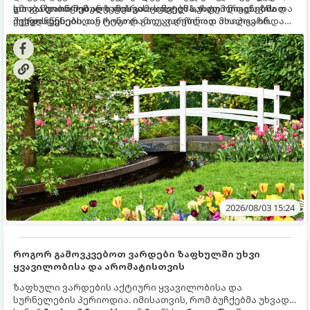
და განვითარებული ფესვთა სისტემა, რათა ნიადაგის
ხმობა დაიწყონ ან ზამთრის ყინვებს სუსტი ორგანიზმით
გთავაზობთ მებაღეების გამოცდილ საიდუმლოებებსა და
ქვედა ფენებიდან ტენი დამოუკიდებლად მოიპოვონ.
შეხვდნენ.
ოქროს წესებს, თუ როგორ გადავარჩინოთ ახალგაზრდა
ხეები ზაფხულის სიცხეში:
2026/08/03 15:24
როგორ გამოვკვებოთ ვარდები ზაფხულში უხვი
ყვავილობისა და არომატისთვის
ზაფხული ვარდების აქტიური ყვავილობისა და
სურნელების პერიოდია. იმისათვის, რომ ბუჩქებმა უხვად,