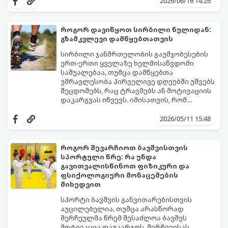
2026/06/16 14:26
მეტაბოლიზმსა და ლიბიდოზე (სექსუალურ
ბუნებრივად, ყოველწლიურად
ლტოლვაზე).
დაახლოებით 1%-ით იკლებს. თუმცა,
თანამედროვე სტრესული ცხოვრების წესი,
როგორ დავიწყოთ სირბილი ნულიდან:
არასწორი კვება და უმოძრაობა ამ პროცესს
გზამკვლევი დამწყებთათვის
კატასტროფულად აჩქარებს. დაბალი
სინთეტიკური ჰორმონალური თერაპიის
ტესტოსტერონი იწვევს მუდმივ
დაწყებამდე, რომელსაც ხშირად
სირბილი ჯანმრთელობის გაუმჯობესების
დაღლილობას, დეპრესიას, კუნთების
სერიოზული გვერდითი ეფექტები აქვს,
ერთ-ერთი ყველაზე ხელმისაწვდომი
განლევასა და ცხიმის დაგროვებას მუცლის
უმჯობესია ორგანიზმს ტესტოსტერონის
საშუალებაა, თუმცა დამწყებთა
არეში.
გამომუშავებაში ბუნებრივი, მეცნიერულად
უმრავლესობა პირველივე დღეებში უშვებს
დადასტურებული გზებით დაეხმაროთ.
შეცდომებს, რაც ტრავმებს ან მოტივაციის
წარმოგიდგენთ ტესტოსტერონის
დაკარგვას იწვევს. იმისათვის, რომ
ბუნებრივად ამაღლების 3 მთავარ
სირბილი თქვენი ცხოვრების სასიამოვნო
საყრდენს:
ნაწილად იქცეს, მიჰყევით ამ ინსტრუქციას:
2026/05/11 15:48
როგორ შევარჩიოთ ბავშვისთვის
სპორტული წრე: რა უნდა
გავითვალისწინოთ ფიზიკური და
ფსიქოლოგიური მონაცემების
მიხედვით
სპორტი ბავშვის განვითარებისთვის
აუცილებელია, თუმცა არასწორად
შერჩეულმა წრემ შესაძლოა ბავშვს
მოტივაცია დაუკარგოს. შერჩევისას