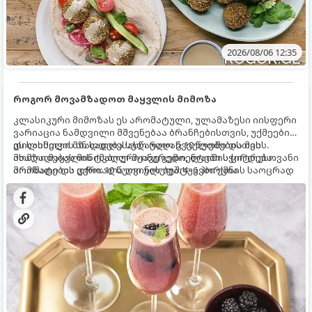
2026/08/06 12:35
როგორ მოვამზადოთ მაყვლის მიმოზა
კლასიკური მიმოზას ეს არომატული, ულამაზესი იისფერი
ვარიაცია ნამდვილი მშვენებაა ბრანჩებისთვის, უქმეების
დილისთვის ან სადღესასწაულო წვეულებებისთვის.
ეს სასმელი მზადდება სულ რაღაც 10 წუთში და მის
ახალი მაყვლის ტკბილ-მჟავე გემო, ლაიმის ციტრუსოვანი
მომზადებას მინიმალური ინგრედიენტები სჭირდება.
არომატი და ცქრიალა ღვინის ბუშტუკები ქმნის საოცრად
მომზადების დრო: 10 წუთი ულუფა: 4–6 პორცია
დახვეწილ და მაგრილებელ კოქტეილს.