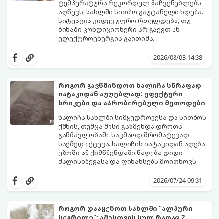
ტემპერატურა რეკორდულ მაჩვენებლებს
აღწევს, სახლში სითბო გაუტანელი ხდება.
სიტუაცია კიდევ უფრო რთულდება, თუ
ბინაში კონდიციონერი არ გაქვთ ან
ელექტროენერგია გაითიშა.
საბედნიეროდ, არსებობს ფიზიკის მარტივი
კანონები და გამოცდილი ყოფითი ხრიკები,
2026/08/03 14:38
რომლებიც დაგეხმარებათ, საგრძნობლად
დაწიოთ ტემპერატურა სახლში და შექმნათ
სასიამოვნო სიგრილე სპეციალური
როგორ გავწმინდოთ ხალიჩა სწრაფად
ტექნიკის გარეშეც.
იატაკიდან აუღებლად: ეფექტური
გთავაზობთ 10 საუკეთესო და
ხრიკები და აპრობირებული მეთოდები
ხელმისაწვდომ მეთოდს:
ხალიჩა სახლში სიმყუდროვესა და სითბოს
ქმნის, თუმცა მისი გაწმენდა დროთა
განმავლობაში საკმაოდ შრომატევად
საქმედ იქცევა. ხალიჩის იატაკიდან აღება,
ეზოში ან ქიმწმენდაში წაღება დიდი
ძალისხმევასა და ფინანსებს მოითხოვს.
სინამდვილეში, არსებობს რამდენიმე
ეფექტური, ბიუჯეტური და აპრობირებული
2026/07/24 09:31
მეთოდი, რომელთა დახმარებითაც
შეძლებთ ხალიჩის ადგილზევე გაწმენდას,
ლაქების ამოყვანასა და პირვანდელი
როგორ დააყენოთ სახლში "ალპური
სიახლის დაბრუნებას.
სიგრილე": ამისთვის სულ რაღაც 2