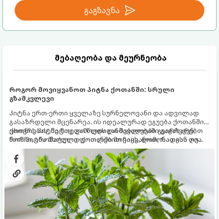
გაგზავნა
მებაღეობა და მეურნეობა
როგორ მოვიყვანოთ პიტნა ქოთანში: სრული
გზამკვლევი
პიტნა ერთ-ერთი ყველაზე სურნელოვანი და ადვილად
გასაზრდელი მცენარეა. ის იდეალურად ეგუება ქოთანში
ცხოვრებას, მეტიც, გამოცდილი მებაღეები გვირჩევენ,
ქოთნის პიტნა მთელი წლის განმავლობაში გაგახარებთ
რომ პიტნა მხოლოდ ქოთანში მოვიყვანოთ, რადგან ღია
ნორჩი, არომატული ფოთლებით ჩაის, ლიმონათისა თუ
გრუნტში (ბაღში) დარგვისას ის ფესვებით ძალიან
კერძებისთვის.
სწრაფად ვრცელდება და სხვა მცენარეებს ავიწროებს.