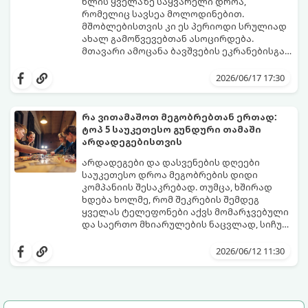
წლის ყველაზე საყვარელი დროა,
რომელიც სავსეა მოლოდინებით.
მშობლებისთვის კი ეს პერიოდი სრულიად
ახალ გამოწვევებთან ასოცირდება.
მთავარი ამოცანა ბავშვების ეკრანებისგან
მოწყვეტა და მათი ენერგიის სწორად
extra.ge
- ყველაზე დიდი ციფრული
მიმართვაა. მნიშვნელოვანია მათთვის
მარკეტფლეისი საქართველოში,
2026/06/17 17:30
ისეთი გარემოს შექმნა, სადაც დროს
გთავაზობთ პლატფორმას, რომელიც ამ
ხალისიანად და აქტიურად გაატარებენ.
პრობლემის მარტივად გადაჭრაში
ჯანსაღი რუტინა დასვენების დღეებშიც
დაგეხმარებათ. აქ ყველა ასაკისა და
რა ვითამაშოთ მეგობრებთან ერთად:
აუცილებელია.
ინტერესის მქონე ბავშვისთვის მოიძებნება
ტოპ 5 საუკეთესო გუნდური თამაში
იდეალური გასართობი საშუალება.
არდადეგებისთვის
არდადეგები და დასვენების დღეები
საუკეთესო დროა მეგობრების დიდი
კომპანიის შესაკრებად. თუმცა, ხშირად
ხდება ხოლმე, რომ შეკრების შემდეგ
ყველას ტელეფონები აქვს მომარჯვებული
და საერთო მხიარულების ნაცვლად, სიჩუმე
ისადგურებს. ამ სიტუაციიდან თავის
ინტელექტუალური, აზარტული და
დასაღწევად და ნამდვილი, ცოცხალი
იუმორით სავსე აქტივობები მეგობრებს
2026/06/12 11:30
ემოციების გასაღვიძებლად საუკეთესო გზა
კიდევ უფრო აახლოებს და დაუვიწყარ
გუნდური თამაშებია.
მოგონებებს ტოვებს. გთავაზობთ ტოპ 5
საუკეთესო გუნდურ თამაშს, რომლებიც
თქვენს არდადეგებს ნამდვილ