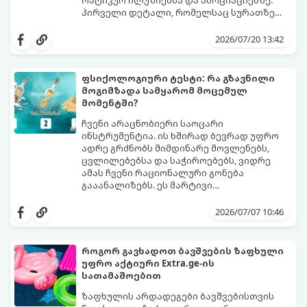
პირველი დეტალი, რომელსაც სურათზე
ამჩნევთ, პირდაპირ მიანიშნებს თქვენი
დახედეთ სურათს რამდენიმე წამით. რა
პიროვნების ფარულ მხარეებზე,
დაინახეთ პირველად?
2026/07/20 13:42
აზროვნების ტიპსა და გადაწყვეტილების
მიღების სტილზე.
ფსიქოლოგიური ტესტი: რა გზავნილი
მოგიმზადა სამყარომ მოცემულ
მომენტში?
ჩვენი არაცნობიერი საოცარი
ინსტრუმენტია. ის ხშირად ბევრად უფრო
ადრე გრძნობს მიმდინარე მოვლენებს,
ცვლილებებსა და საჭიროებებს, ვიდრე
ამას ჩვენი რაციონალური გონება
გააანალიზებს. ეს მარტივი
ფსიქოლოგიური ტესტი, რომელიც
დახუჭეთ თვალები, ღრმად ჩაისუნთქეთ,
ასოციაციურ აღქმაზეა დაფუძნებული,
აირჩიეთ სამი წერილიდან ის ერთი,
2026/07/07 10:46
დაგეხმარებათ გაიგოთ, თუ რა მთავარი
რომელიც ყველაზე მეტად გიზიდავთ და
გზავნილი ან რჩევა აქვს სამყაროს
წაიკითხეთ თქვენი პასუხი.
თქვენთვის ცხოვრების ამ ეტაპზე.
როგორ გავხადოთ ბავშვების ზაფხული
უფრო აქტიური Extra.ge-ის
სათამაშოებით
ზაფხულის არდადეგები ბავშვებისთვის