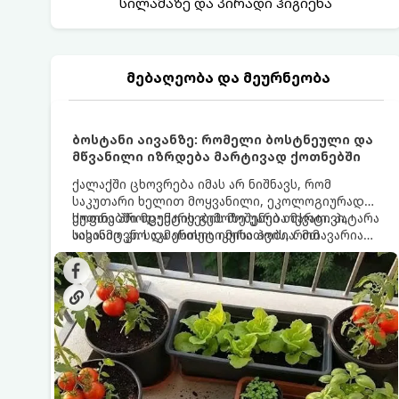
სილამაზე და პირადი ჰიგიენა
მებაღეობა და მეურნეობა
ბოსტანი აივანზე: რომელი ბოსტნეული და
მწვანილი იზრდება მარტივად ქოთნებში
ქალაქში ცხოვრება იმას არ ნიშნავს, რომ
საკუთარი ხელით მოყვანილი, ეკოლოგიურად
სუფთა პროდუქტის გემოზე უარი თქვათ. პატარა
ქოთნებში მცენარეების მოშენება მარტივი,
აივანიც კი საკმარისია იმისათვის, რომ
სასიამოვნო და ესთეტიკური ჰობია. მთავარია
მოიწყოთ მინი-ბოსტანი, საიდანაც
იცოდეთ, რომელი კულტურები ეგუებიან
ყოველდღიურად ახალ, არომატულ მწვანილსა
ქოთნის პირობებს ყველაზე კარგად და როგორ
და ბოსტნეულს მოკრეფთ.
მოუაროთ მათ სწორად.