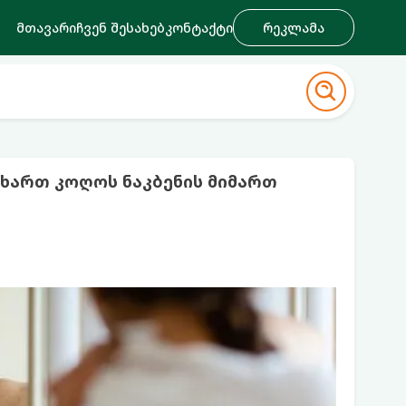
მთავარი
ჩვენ შესახებ
კონტაქტი
რეკლამა
ხართ კოღოს ნაკბენის მიმართ