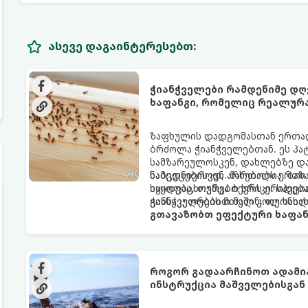
ასევე დაგაინტერესებთ:
ჭიანჭველები რამდენიმე დღ
ხაფანგი, რომელიც რეალურ
ზაფხულის დადგომასთან ერთად,
ბრძოლა ჭიანჭველებთან. ეს პა
სამზარეულოსკენ, დახლებზე დ
ნამცეცებისკენ. მართალია, ბაზა
საბედნიეროდ, არსებობს ერთი 
იყიდება, თუმცა ბევრს ერიდება
საყოფაცხოვრებო ხრიკი. სპეცი
განსაკუთრებით მაშინ, თუ სახლ
ჭიანჭველების მთელ კოლონიას
გთავაზობთ ეფექტური ხაფან
როგორ გადაარჩინოთ ადამია
ინსტრუქცია მაშველებისგან