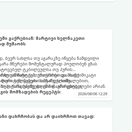
ეში გაქრებიან: მარტივი ხელნაკეთი
ად მუშაობს
 ბევრ სახლსა თუ აგარაკზე იწყება ნამდვილი
ტარა მწერები მომენტალურად პოულობენ გზას
ატოვებულ ტკბილეულსა თუ პურის
რზე უამრავი ქიმიური სპრეი და შხამქიმიკატი
ძალიან მარტივი, უსაფრთხო და იაფი
 მათი გამოყენება სამზარეულოში,
ალური ხელნაკეთი ხაფანგის საშუალებით,
ში პატარა ბავშვები ან შინაური ცხოველები არიან.
 სულ რამდენიმე დღეში დაამარცხებთ.
გის მომზადების რეცეპტს:
2026/08/06 12:29
ნი დახრჩობას და არ დაიხრჩოთ თავად: