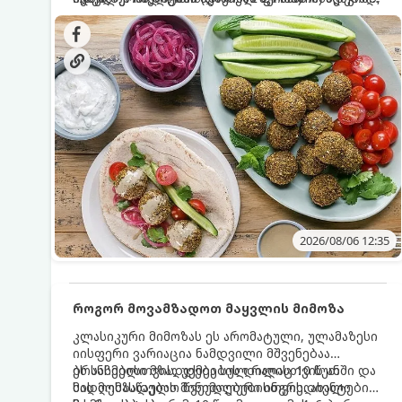
სალათებთან ერთად ან ტახინის (სესამის)
იდეალურად შეინარჩუნოს და არ დაიშალოს.
დრო: 10–15 წუთი ულუფა: 20–24 ცალი ბურთულა
სოუსთან მირთმევისთვის.
(4–6 პორცია)
2026/08/06 12:35
როგორ მოვამზადოთ მაყვლის მიმოზა
კლასიკური მიმოზას ეს არომატული, ულამაზესი
იისფერი ვარიაცია ნამდვილი მშვენებაა
ბრანჩებისთვის, უქმეების დილისთვის ან
ეს სასმელი მზადდება სულ რაღაც 10 წუთში და
სადღესასწაულო წვეულებებისთვის. ახალი
მის მომზადებას მინიმალური ინგრედიენტები