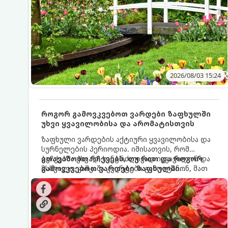
2026/08/03 15:24
როგორ გამოვკვებოთ ვარდები ზაფხულში
უხვი ყვავილობისა და არომატისთვის
ზაფხული ვარდების აქტიური ყვავილობისა და
სურნელების პერიოდია. იმისათვის, რომ
ბუჩქებმა უხვად, ხანგრძლივად იყვავილონ და
გთავაზობთ რჩევებს, თუ რით და როგორ
მსხვილი, კაშკაშა კვირტები გამოიტანონ, მათ
გამოვკვებოთ ვარდები ზაფხულში
რეგულარული და სწორი გამოკვება
საუკეთესო შედეგის მისაღწევად:
სჭირდებათ. ზაფხულის პერიოდში მცენარის
მოთხოვნილებები იცვლება, ამიტომ
მნიშვნელოვანია ვიცოდეთ, რომელი სასუქები
გამოიყენება ამ დროს.