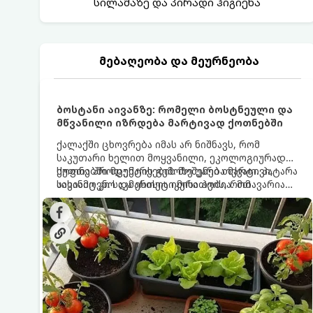
სილამაზე და პირადი ჰიგიენა
მებაღეობა და მეურნეობა
ბოსტანი აივანზე: რომელი ბოსტნეული და
მწვანილი იზრდება მარტივად ქოთნებში
ქალაქში ცხოვრება იმას არ ნიშნავს, რომ
საკუთარი ხელით მოყვანილი, ეკოლოგიურად
სუფთა პროდუქტის გემოზე უარი თქვათ. პატარა
ქოთნებში მცენარეების მოშენება მარტივი,
აივანიც კი საკმარისია იმისათვის, რომ
სასიამოვნო და ესთეტიკური ჰობია. მთავარია
მოიწყოთ მინი-ბოსტანი, საიდანაც
იცოდეთ, რომელი კულტურები ეგუებიან
ყოველდღიურად ახალ, არომატულ მწვანილსა
ქოთნის პირობებს ყველაზე კარგად და როგორ
და ბოსტნეულს მოკრეფთ.
მოუაროთ მათ სწორად.