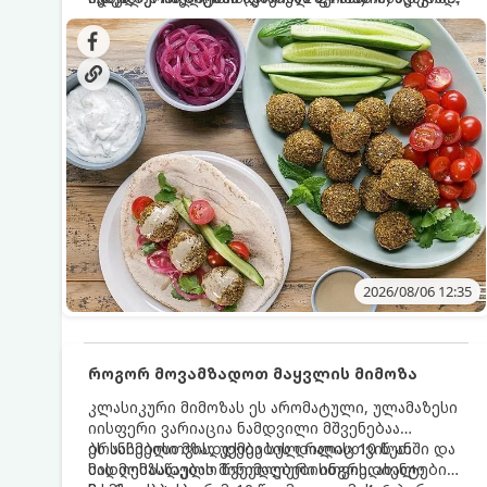
სალათებთან ერთად ან ტახინის (სესამის)
იდეალურად შეინარჩუნოს და არ დაიშალოს.
დრო: 10–15 წუთი ულუფა: 20–24 ცალი ბურთულა
სოუსთან მირთმევისთვის.
(4–6 პორცია)
2026/08/06 12:35
როგორ მოვამზადოთ მაყვლის მიმოზა
კლასიკური მიმოზას ეს არომატული, ულამაზესი
იისფერი ვარიაცია ნამდვილი მშვენებაა
ბრანჩებისთვის, უქმეების დილისთვის ან
ეს სასმელი მზადდება სულ რაღაც 10 წუთში და
სადღესასწაულო წვეულებებისთვის. ახალი
მის მომზადებას მინიმალური ინგრედიენტები