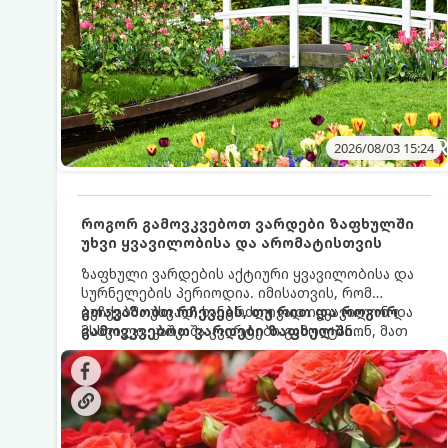
2026/08/03 15:24
როგორ გამოვკვებოთ ვარდები ზაფხულში
უხვი ყვავილობისა და არომატისთვის
ზაფხული ვარდების აქტიური ყვავილობისა და
სურნელების პერიოდია. იმისათვის, რომ
ბუჩქებმა უხვად, ხანგრძლივად იყვავილონ და
გთავაზობთ რჩევებს, თუ რით და როგორ
მსხვილი, კაშკაშა კვირტები გამოიტანონ, მათ
გამოვკვებოთ ვარდები ზაფხულში
რეგულარული და სწორი გამოკვება
საუკეთესო შედეგის მისაღწევად:
სჭირდებათ. ზაფხულის პერიოდში მცენარის
მოთხოვნილებები იცვლება, ამიტომ
მნიშვნელოვანია ვიცოდეთ, რომელი სასუქები
გამოიყენება ამ დროს.