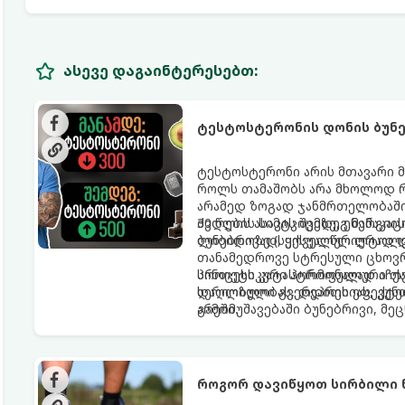
ასევე დაგაინტერესებთ:
ტესტოსტერონის დონის ბუნებ
ტესტოსტერონი არის მთავარი მ
როლს თამაშობს არა მხოლოდ რ
არამედ ზოგად ჯანმრთელობაშიც
ძვლების სიმტკიცეზე, ენერგიის
30 წლის ასაკის შემდეგ მამაკ
ლიბიდოზე (სექსუალურ ლტოლვ
ბუნებრივად, ყოველწლიურად დ
თანამედროვე სტრესული ცხოვრე
პროცესს კატასტროფულად აჩქა
სინთეტიკური ჰორმონალური თე
დაღლილობას, დეპრესიას, კუნთ
სერიოზული გვერდითი ეფექტებ
არეში.
გამომუშავებაში ბუნებრივი, 
წარმოგიდგენთ ტესტოსტერონის
როგორ დავიწყოთ სირბილი 