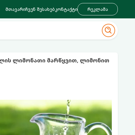
მთავარი
ჩვენ შესახებ
კონტაქტი
რეკლამა
ლის ლიმონათი მარწყვით, ლიმონით