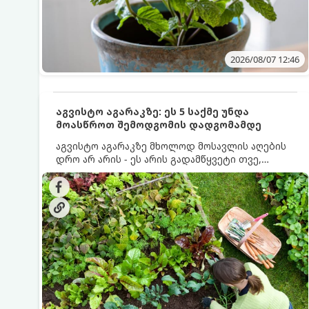
2026/08/07 12:46
აგვისტო აგარაკზე: ეს 5 საქმე უნდა
მოასწროთ შემოდგომის დადგომამდე
აგვისტო აგარაკზე მხოლოდ მოსავლის აღების
დრო არ არის - ეს არის გადამწყვეტი თვე,
როდესაც საფუძველი ეყრება მომავალი წლის
მოსავალს და ბაღი მზადდება შემოდგომა-
ზამთრის სეზონისთვის. იმისათვის, რომ
ნიადაგმა ენერგია აღიდგინოს, ხოლო
მცენარეებმა ზამთარს გაუძლონ, აგვისტოს
ბოლომდე 5 მნიშვნელოვანი საქმის გაკეთება
უნდა მოასწროთ: