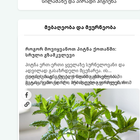
სილამაზე და პირადი ჰიგიენა
მებაღეობა და მეურნეობა
როგორ მოვიყვანოთ პიტნა ქოთანში:
სრული გზამკვლევი
პიტნა ერთ-ერთი ყველაზე სურნელოვანი და
ადვილად გასაზრდელი მცენარეა. ის
იდეალურად ეგუება ქოთანში ცხოვრებას,
ქოთნის პიტნა მთელი წლის განმავლობაში
მეტიც, გამოცდილი მებაღეები გვირჩევენ, რომ
გაგახარებთ ნორჩი, არომატული ფოთლებით
პიტნა მხოლოდ ქოთანში მოვიყვანოთ, რადგან
ჩაის, ლიმონათისა თუ კერძებისთვის.
ღია გრუნტში (ბაღში) დარგვისას ის ფესვებით
ძალიან სწრაფად ვრცელდება და სხვა
მცენარეებს ავიწროებს.