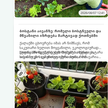
2026/08/07 12:41
ბოსტანი აივანზე: რომელი ბოსტნეული და
მწვანილი იზრდება მარტივად ქოთნებში
ქალაქში ცხოვრება იმას არ ნიშნავს, რომ
საკუთარი ხელით მოყვანილი, ეკოლოგიურად
სუფთა პროდუქტის გემოზე უარი თქვათ. პატარა
ქოთნებში მცენარეების მოშენება მარტივი,
აივანიც კი საკმარისია იმისათვის, რომ
სასიამოვნო და ესთეტიკური ჰობია. მთავარია
მოიწყოთ მინი-ბოსტანი, საიდანაც
იცოდეთ, რომელი კულტურები ეგუებიან
ყოველდღიურად ახალ, არომატულ მწვანილსა
ქოთნის პირობებს ყველაზე კარგად და როგორ
და ბოსტნეულს მოკრეფთ.
მოუაროთ მათ სწორად.