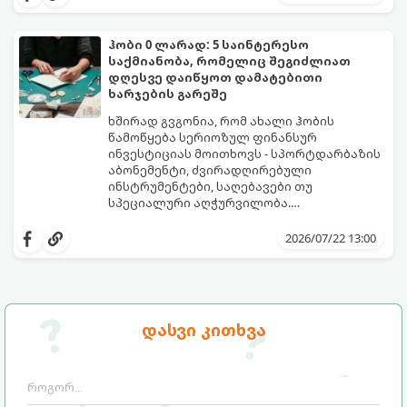
თქვენთვისაა.
ჰობი 0 ლარად: 5 საინტერესო
საქმიანობა, რომელიც შეგიძლიათ
დღესვე დაიწყოთ დამატებითი
ხარჯების გარეშე
ხშირად გვგონია, რომ ახალი ჰობის
წამოწყება სერიოზულ ფინანსურ
ინვესტიციას მოითხოვს - სპორტდარბაზის
აბონემენტი, ძვირადღირებული
ინსტრუმენტები, საღებავები თუ
სპეციალური აღჭურვილობა.
სინამდვილეში, უამრავი საინტერესო,
ყველაფერი, რაც გჭირდებათ, უკვე გაქვთ
შემოქმედებითი და სასარგებლო
ხელთ: ინტერნეტი, სმარტფონი, ფურცელი
2026/07/22 13:00
საქმიანობა არსებობს, რომლებსაც
და მონდომება!
ნულოვანი ბიუჯეტით, პირდაპირ სახლში,
გთავაზობთ 5 საინტერესო ჰობის,
დღესვე შეგიძლიათ შეუდგეთ.
რომლებიც სრულიად უფასოა და
თანაბრად ავითარებს გონებასა და
შემოქმედებით უნარებს.
დასვი კითხვა