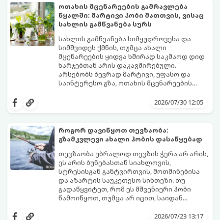
ოთახის მცენარეების გამრავლება
წყალში: მარტივი ჰობი მათთვის, ვისაც
სახლის გამწვანება სურს
სახლის გამწვანება სიმყუდროვესა და
სიმშვიდეს ქმნის, თუმცა ახალი
მცენარეების ყიდვა ხშირად საკმაოდ დიდ
ხარჯებთან არის დაკავშირებული.
არსებობს ბევრად მარტივი, უფასო და
საინტერესო გზა, ოთახის მცენარეების
გამრავლება წყალში (ჰიდროპონიკური
ეს მეთოდი იდეალურია დამწყები
დაფესვიანება).
მებაღეებისთვისაც კი, რადგან პროცესი
2026/07/30 12:05
უმარტივესი, თვალსაჩინო და საიმედოა -
გამჭვირვალე ჭურჭელში თვალს ადევნებთ,
როგორ იზრდება ახალი ფესვები
როგორ დავიწყოთ თევზაობა:
ყოველდღიურად.
გზამკვლევი ახალი ჰობის დასაწყებად
თევზაობა უბრალოდ თევზის ჭერა არ არის,
ეს არის ბუნებასთან სიახლოვის,
სტრესისგან განტვირთვის, მოთმინებისა
და აზარტის საუკეთესო სინთეზი. თუ
გადაწყვიტეთ, რომ ეს მშვენიერი ჰობი
წამოიწყოთ, თუმცა არ იცით, საიდან
დაიწყოთ და რა აღჭურვილობა შეიძინოთ,
ეს ამომწურავი გზამკვლევი სწორედ
2026/07/23 13:17