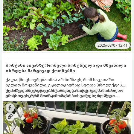
2026/08/07 12:41
ბოსტანი აივანზე: რომელი ბოსტნეული და მწვანილი
იზრდება მარტივად ქოთნებში
ქალაქში ცხოვრება იმას არ ნიშნავს, რომ საკუთარი
ხელით მოყვანილი, ეკოლოგიურად სუფთა პროდუქტის
გემოზე უარი თქვათ. პატარა აივანიც კი საკმარისია
ქოთნებში მცენარეების მოშენება მარტივი, სასიამოვნო
იმისათვის, რომ მოიწყოთ მინი-ბოსტანი, საიდანაც
და ესთეტიკური ჰობია. მთავარია იცოდეთ, რომელი
ყოველდღიურად ახალ, არომატულ მწვანილსა და
კულტურები ეგუებიან ქოთნის პირობებს ყველაზე კარგად
ბოსტნეულს მოკრეფთ.
და როგორ მოუაროთ მათ სწორად.