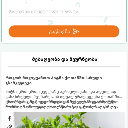
გაგზავნა
მებაღეობა და მეურნეობა
როგორ მოვიყვანოთ პიტნა ქოთანში: სრული
გზამკვლევი
პიტნა ერთ-ერთი ყველაზე სურნელოვანი და ადვილად
გასაზრდელი მცენარეა. ის იდეალურად ეგუება ქოთანში
ცხოვრებას, მეტიც, გამოცდილი მებაღეები გვირჩევენ,
ქოთნის პიტნა მთელი წლის განმავლობაში გაგახარებთ
რომ პიტნა მხოლოდ ქოთანში მოვიყვანოთ, რადგან ღია
ნორჩი, არომატული ფოთლებით ჩაის, ლიმონათისა თუ
გრუნტში (ბაღში) დარგვისას ის ფესვებით ძალიან
კერძებისთვის.
სწრაფად ვრცელდება და სხვა მცენარეებს ავიწროებს.