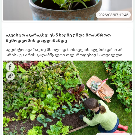
2026/08/07 12:46
აგვისტო აგარაკზე: ეს 5 საქმე უნდა მოასწროთ
შემოდგომის დადგომამდე
აგვისტო აგარაკზე მხოლოდ მოსავლის აღების დრო არ
არის - ეს არის გადამწყვეტი თვე, როდესაც საფუძველი
ეყრება მომავალი წლის მოსავალს და ბაღი მზადდება
შემოდგომა-ზამთრის სეზონისთვის. იმისათვის, რომ
ნიადაგმა ენერგია აღიდგინოს, ხოლო მცენარეებმა
ზამთარს გაუძლონ, აგვისტოს ბოლომდე 5
მნიშვნელოვანი საქმის გაკეთება უნდა მოასწროთ: