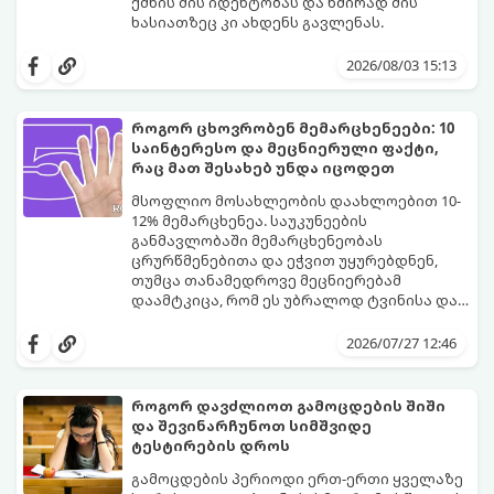
ქმნის მის იდენტობას და ხშირად მის
ხასიათზეც კი ახდენს გავლენას.
ბოლო წლებში საქართველოში ტენდენცია
საგრძნობლად შეიცვალა: ტრადიციულ და
2026/08/03 15:13
კლასიკურ სახელებთან ერთად, მშობლები
სულ უფრო ხშირად ირჩევენ მოკლე,
ჟღერად და თანამედროვე სახელებს.
როგორ ცხოვრობენ მემარცხენეები: 10
საინტერესო და მეცნიერული ფაქტი,
რაც მათ შესახებ უნდა იცოდეთ
მსოფლიო მოსახლეობის დაახლოებით 10-
12% მემარცხენეა. საუკუნეების
განმავლობაში მემარცხენეობას
ცრურწმენებითა და ეჭვით უყურებდნენ,
თუმცა თანამედროვე მეცნიერებამ
დაამტკიცა, რომ ეს უბრალოდ ტვინისა და
ნერვული სისტემის მუშაობის უნიკალური
გთავაზობთ 10 საინტერესო მეცნიერულ
თავისებურებაა.
ფაქტს იმის შესახებ, თუ როგორ მუშაობს
2026/07/27 12:46
მემარცხენეების ტვინი და რა
უპირატესობები თუ გამოწვევები აქვთ
მათ ყოველდღიურ ცხოვრებაში.
როგორ დავძლიოთ გამოცდების შიში
და შევინარჩუნოთ სიმშვიდე
ტესტირების დროს
გამოცდების პერიოდი ერთ-ერთი ყველაზე