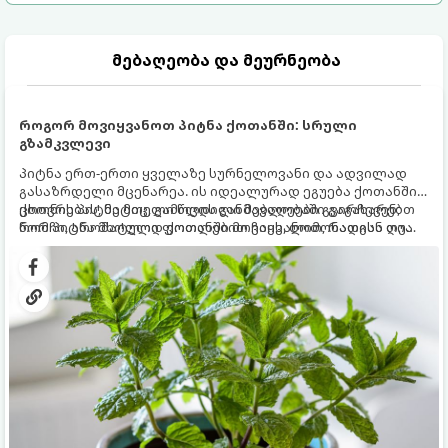
მებაღეობა და მეურნეობა
როგორ მოვიყვანოთ პიტნა ქოთანში: სრული
გზამკვლევი
პიტნა ერთ-ერთი ყველაზე სურნელოვანი და ადვილად
გასაზრდელი მცენარეა. ის იდეალურად ეგუება ქოთანში
ცხოვრებას, მეტიც, გამოცდილი მებაღეები გვირჩევენ,
ქოთნის პიტნა მთელი წლის განმავლობაში გაგახარებთ
რომ პიტნა მხოლოდ ქოთანში მოვიყვანოთ, რადგან ღია
ნორჩი, არომატული ფოთლებით ჩაის, ლიმონათისა თუ
გრუნტში (ბაღში) დარგვისას ის ფესვებით ძალიან
კერძებისთვის.
სწრაფად ვრცელდება და სხვა მცენარეებს ავიწროებს.