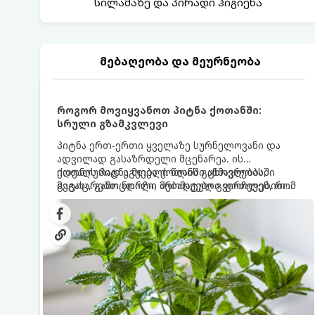
სილამაზე და პირადი ჰიგიენა
მებაღეობა და მეურნეობა
როგორ მოვიყვანოთ პიტნა ქოთანში:
სრული გზამკვლევი
პიტნა ერთ-ერთი ყველაზე სურნელოვანი და
ადვილად გასაზრდელი მცენარეა. ის
იდეალურად ეგუება ქოთანში ცხოვრებას,
ქოთნის პიტნა მთელი წლის განმავლობაში
მეტიც, გამოცდილი მებაღეები გვირჩევენ, რომ
გაგახარებთ ნორჩი, არომატული ფოთლებით
პიტნა მხოლოდ ქოთანში მოვიყვანოთ, რადგან
ჩაის, ლიმონათისა თუ კერძებისთვის.
ღია გრუნტში (ბაღში) დარგვისას ის ფესვებით
ძალიან სწრაფად ვრცელდება და სხვა
მცენარეებს ავიწროებს.