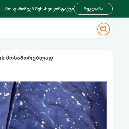
მთავარი
ჩვენ შესახებ
კონტაქტი
რეკლამა
ბის მოსაშორებლად