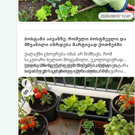
2026/08/07 12:41
ბოსტანი აივანზე: რომელი ბოსტნეული და
მწვანილი იზრდება მარტივად ქოთნებში
ქალაქში ცხოვრება იმას არ ნიშნავს, რომ
საკუთარი ხელით მოყვანილი, ეკოლოგიურად
სუფთა პროდუქტის გემოზე უარი თქვათ. პატარა
ქოთნებში მცენარეების მოშენება მარტივი,
აივანიც კი საკმარისია იმისათვის, რომ
სასიამოვნო და ესთეტიკური ჰობია. მთავარია
მოიწყოთ მინი-ბოსტანი, საიდანაც
იცოდეთ, რომელი კულტურები ეგუებიან
ყოველდღიურად ახალ, არომატულ მწვანილსა
ქოთნის პირობებს ყველაზე კარგად და როგორ
და ბოსტნეულს მოკრეფთ.
მოუაროთ მათ სწორად.