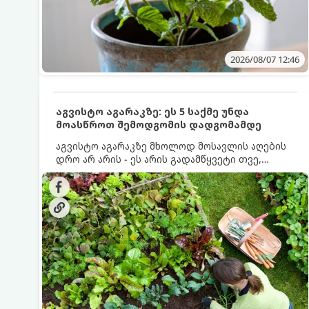
2026/08/07 12:46
აგვისტო აგარაკზე: ეს 5 საქმე უნდა
მოასწროთ შემოდგომის დადგომამდე
აგვისტო აგარაკზე მხოლოდ მოსავლის აღების
დრო არ არის - ეს არის გადამწყვეტი თვე,
როდესაც საფუძველი ეყრება მომავალი წლის
მოსავალს და ბაღი მზადდება შემოდგომა-
ზამთრის სეზონისთვის. იმისათვის, რომ
ნიადაგმა ენერგია აღიდგინოს, ხოლო
მცენარეებმა ზამთარს გაუძლონ, აგვისტოს
ბოლომდე 5 მნიშვნელოვანი საქმის გაკეთება
უნდა მოასწროთ: