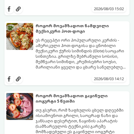
შესანახად საუკეთესო გზა „ცოცხალი ჯემის“
ეს მეთოდი ინარჩუნებს მოცხარის
მომზადებაა - მოხარშვის გარეშე.
ბუნებრივ, კაშკაშა გემოს, არომატს და
2026/08/03 15:02
ყველა სასარგებლო თვისებას.
როგორ მოვამზადოთ ნამდვილი
მექსიკური ჰოთ-დოგი
ეს რეცეპტი ორი პოპულარული კერძის -
ამერიკული ჰოთ-დოგისა და ცნობილი
მექსიკური ქუჩის სიმინდის (Elote) საოცარი
სინთეზია. გრილზე შებრაწული სოსისი,
შემწვარი სიმინდი, კრემისებრი სოუსი,
მარილიანი ყველი და ცხარე სანელებლები
ქმნის ნამდვილი გემოების აფეთქებას.
ეს იდეალური კერძია ეზოს
წვეულებებისთვის, ბარბექიუსთვის ან
2026/08/03 14:12
უბრალოდ მეგობრებთან ერთად გემრიელი
ვახშმისთვის.
მომზადების დრო: 15 წუთი
როგორ მოვამზადოთ გაყინული
ულუფა: 8 პორცია
იოგურტი 5 წუთში
თუ გსურთ, რომ ზაფხულის ცხელ დღეებში
ისიამოვნოთ გრილი, საოცრად ნაზი და
ჯანსაღი დესერტით, ნაყინის აპარატის
(სამზარეულოს ტექნიკის) გარეშე
მომზადებული ეს გაყინული იოგურტი