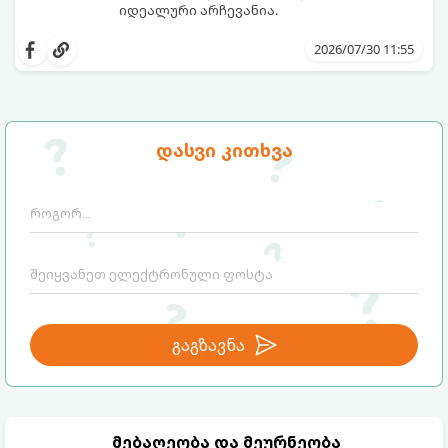
იდეალური არჩევანია.
ამ რეცეპტის მთავარი პლუსი ის არის, რომ
ის შეიცავს მინიმალურ კალორიებს,
2026/07/30 11:55
მზადდება სულ რაღაც 5 წუთში და არ
სჭირდება ხანგრძლივი ათქვეფა გაყინვის
პროცესში.
მომზადების დრო
: 5 წუთი
გაყინვის დრო:
2–3 საათი (ან მიირთვით
დასვი კითხვა
მომზადებისთანავე, რბილი ნაყინის სახით)
ულუფა
: 4-6 პორცია
გაგზავნა
მებაღეობა და მეურნეობა