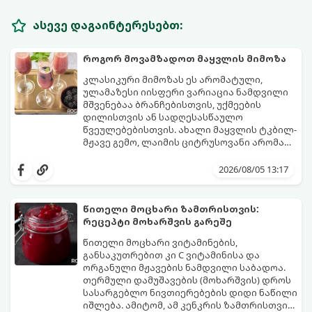
ასევე დაგაინტერესებთ:
როგორ მოვამზადოთ მაყვლის მიმოზა
კლასიკური მიმოზას ეს არომატული,
ულამაზესი იისფერი ვარიაცია ნამდვილი
მშვენებაა ბრანჩებისთვის, უქმეების
დილისთვის ან სადღესასწაულო
წვეულებებისთვის. ახალი მაყვლის ტკბილ-
მჟავე გემო, ლაიმის ციტრუსოვანი არომატი
და ცქრიალა ღვინის ბუშტუკები ქმნის
ეს სასმელი მზადდება სულ რაღაც 10 წუთში
საოცრად დახვეწილ და მაგრილებელ
და მის მომზადებას მინიმალური
2026/08/05 13:17
კოქტეილს.
ინგრედიენტები სჭირდება.
მომზადების დრო: 10 წუთი ულუფა: 4–6
პორცია
წითელი მოცხარი ზამთრისთვის:
რეცეპტი მოხარშვის გარეშე
წითელი მოცხარი ვიტამინების,
განსაკუთრებით კი C ვიტამინისა და
ორგანული მჟავების ნამდვილი საბადოა.
თერმული დამუშავების (მოხარშვის) დროს
სასარგებლო ნივთიერებების დიდი ნაწილი
იშლება. ამიტომ, ამ კენკრის ზამთრისთვის