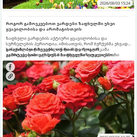
2026/08/03 15:24
როგორ გამოვკვებოთ ვარდები ზაფხულში უხვი
ყვავილობისა და არომატისთვის
ზაფხული ვარდების აქტიური ყვავილობისა და
სურნელების პერიოდია. იმისათვის, რომ ბუჩქებმა უხვად,
ხანგრძლივად იყვავილონ და მსხვილი, კაშკაშა
გთავაზობთ რჩევებს, თუ რით და როგორ
კვირტები გამოიტანონ, მათ რეგულარული და სწორი
გამოვკვებოთ ვარდები ზაფხულში საუკეთესო
გამოკვება სჭირდებათ. ზაფხულის პერიოდში მცენარის
შედეგის მისაღწევად:
მოთხოვნილებები იცვლება, ამიტომ მნიშვნელოვანია
ვიცოდეთ, რომელი სასუქები გამოიყენება ამ დროს.