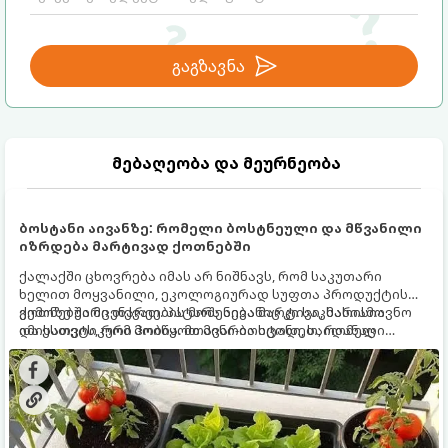
გაგზავნა
მებაღეობა და მეურნეობა
ბოსტანი აივანზე: რომელი ბოსტნეული და მწვანილი
იზრდება მარტივად ქოთნებში
ქალაქში ცხოვრება იმას არ ნიშნავს, რომ საკუთარი
ხელით მოყვანილი, ეკოლოგიურად სუფთა პროდუქტის
გემოზე უარი თქვათ. პატარა აივანიც კი საკმარისია
ქოთნებში მცენარეების მოშენება მარტივი, სასიამოვნო
იმისათვის, რომ მოიწყოთ მინი-ბოსტანი, საიდანაც
და ესთეტიკური ჰობია. მთავარია იცოდეთ, რომელი
ყოველდღიურად ახალ, არომატულ მწვანილსა და
კულტურები ეგუებიან ქოთნის პირობებს ყველაზე კარგად
ბოსტნეულს მოკრეფთ.
და როგორ მოუაროთ მათ სწორად.