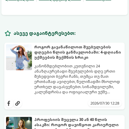
ასევე დაგაინტერესებთ:
როგორ გავანაწილოთ შვებულების
დღეები წლის განმავლობაში: 4-დღიანი
უქმეების შექმნის ხრიკი
კანონმდებლობით კუთვნილი 24
ანაზღაურებადი შვებულების დღე ერთი
შეხედვით ბევრი ჩანს, თუმცა თუ მათ
ერთბაშად ავიღებთ, წელიწადში მხოლოდ
ერთხელ დავასვენებთ. სინამდვილეში,
კალენდრისა და ოფიციალური უქმე
დღეების ჭკვიანური კომბინაციით,
გთავაზობთ ეფექტურ სტრატეგიასა და
შესაძლებელია შვებულების თითო-ოროლა
ხრიკებს, თუ როგორ „გავწელოთ“
2026/07/30 12:28
დღის გამოყენებით წელიწადში
დასვენების დღეები მაქსიმალურად.
რამდენჯერმე მოვიწყოთ ხანგრძლივი, 4-
დღიანი უქმეები (Mini-Vacations).
პროფესიის შეცვლა 30 ან 40 წლის
ასაკში: როგორ დავიწყოთ კარიერული