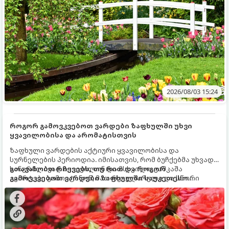
2026/08/03 15:24
როგორ გამოვკვებოთ ვარდები ზაფხულში უხვი
ყვავილობისა და არომატისთვის
ზაფხული ვარდების აქტიური ყვავილობისა და
სურნელების პერიოდია. იმისათვის, რომ ბუჩქებმა უხვად,
ხანგრძლივად იყვავილონ და მსხვილი, კაშკაშა
გთავაზობთ რჩევებს, თუ რით და როგორ
კვირტები გამოიტანონ, მათ რეგულარული და სწორი
გამოვკვებოთ ვარდები ზაფხულში საუკეთესო
გამოკვება სჭირდებათ. ზაფხულის პერიოდში მცენარის
შედეგის მისაღწევად:
მოთხოვნილებები იცვლება, ამიტომ მნიშვნელოვანია
ვიცოდეთ, რომელი სასუქები გამოიყენება ამ დროს.