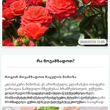
2026/07/31 11:05
რა მოვამზადოთ?
როგორ მოვამზადოთ მაყვლის მიმოზა
კლასიკური მიმოზას ეს არომატული, ულამაზესი იისფერი
ვარიაცია ნამდვილი მშვენებაა ბრანჩებისთვის, უქმეების
დილისთვის ან სადღესასწაულო წვეულებებისთვის.
ეს სასმელი მზადდება სულ რაღაც 10 წუთში და მის
ახალი მაყვლის ტკბილ-მჟავე გემო, ლაიმის ციტრუსოვანი
მომზადებას მინიმალური ინგრედიენტები სჭირდება.
არომატი და ცქრიალა ღვინის ბუშტუკები ქმნის საოცრად
მომზადების დრო: 10 წუთი ულუფა: 4–6 პორცია
დახვეწილ და მაგრილებელ კოქტეილს.