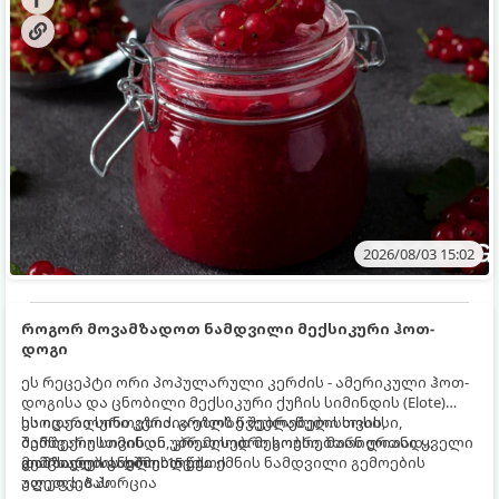
2026/08/03 15:02
როგორ მოვამზადოთ ნამდვილი მექსიკური ჰოთ-
დოგი
ეს რეცეპტი ორი პოპულარული კერძის - ამერიკული ჰოთ-
დოგისა და ცნობილი მექსიკური ქუჩის სიმინდის (Elote)
საოცარი სინთეზია. გრილზე შებრაწული სოსისი,
ეს იდეალური კერძია ეზოს წვეულებებისთვის,
შემწვარი სიმინდი, კრემისებრი სოუსი, მარილიანი ყველი
ბარბექიუსთვის ან უბრალოდ მეგობრებთან ერთად
და ცხარე სანელებლები ქმნის ნამდვილი გემოების
გემრიელი ვახშმისთვის.
მომზადების დრო: 15 წუთი
აფეთქებას.
ულუფა: 8 პორცია