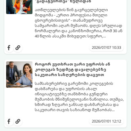
"გადატვირთვა" ნულიდან
ათწლეულების წინ გავრცელებული
მიდგომა - „ერთი პროფესია მთელი
ცხოვრებისთვის“ - თანამედროვე
სამყაროში აღარ მუშაობს. დღეს სრულიად
ნორმალური და კანონზომიერია, რომ 30 ან
40 წლის ასაკში მიხვდეთ: სფერო,
რომელსაც წლები შეალიეთ, აღარ
ამ ასაკში კარიერის ნულიდან დაწყების
გაბედნიერებთ, აღარ არის შემოსავლიანი
იდეა ხშირად დიდ შიშებთანაა
2026/07/07 10:33
ან უბრალოდ ამოიწურა.
დაკავშირებული - „უკვე გვიანია“,
„ახალგაზრდებს ვერ გავუწევ
კონკურენციას“, „სტაბილურობას ვკარგავ“.
როგორ ვუთხრათ უარი უფროსს ან
თუმცა, რეალობა საპირისპიროა: თქვენ
კოლეგას ზედმეტ დავალებებზე
იწყებთ არა ნულიდან, არამედ უზარმაზარი
გთავაზობთ ნაბიჯ-ნაბიჯ გზამკვლევს, თუ
საკუთარი საზღვრების დაცვით
ცხოვრებისეული და პროფესიული
როგორ მართოთ კარიერული
გამოცდილებით (Soft Skills), რაც 20 წლის
"რესტარტი" სწორად და
სამსახურებრივ გარემოში კოლეგების
დამწყებებს ფიზიკურად არ გააჩნიათ.
უმტკივნეულოდ:
დახმარება და უფროსის ახალ
ინიციატივებზე თანხმობა გუნდური
მუშაობის მნიშვნელოვანი ნაწილია. თუმცა,
ხშირად ზღვარი ჯანსაღ დახმარებასა და
საკუთარი თავის საზიანოდ მუშაობას
შორის ძალიან ვიწროა. თუკი ყველას
მთავარი პრობლემა ისაა, რომ ბევრს უარის
ყველაფერზე „კის“ ეუბნებით, რისკის ქვეშ
თქმა უხეშობად ან
2026/07/01 12:12
აყენებთ საკუთარ მენტალურ
არაპროფესიონალიზმად მიაჩნია.
ჯანმრთელობას, დროთა განმავლობაში
რეალურად კი, საკუთარი რესურსების