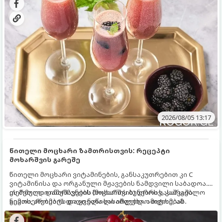
2026/08/05 13:17
წითელი მოცხარი ზამთრისთვის: რეცეპტი
მოხარშვის გარეშე
წითელი მოცხარი ვიტამინების, განსაკუთრებით კი C
ვიტამინისა და ორგანული მჟავების ნამდვილი საბადოა.
თერმული დამუშავების (მოხარშვის) დროს სასარგებლო
ეს მეთოდი ინარჩუნებს მოცხარის ბუნებრივ, კაშკაშა
ნივთიერებების დიდი ნაწილი იშლება. ამიტომ, ამ
გემოს, არომატს და ყველა სასარგებლო თვისებას.
კენკრის ზამთრისთვის შესანახად საუკეთესო გზა
„ცოცხალი ჯემის“ მომზადებაა - მოხარშვის გარეშე.