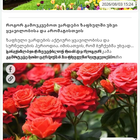
2026/08/03 15:24
როგორ გამოვკვებოთ ვარდები ზაფხულში უხვი
ყვავილობისა და არომატისთვის
ზაფხული ვარდების აქტიური ყვავილობისა და
სურნელების პერიოდია. იმისათვის, რომ ბუჩქებმა უხვად,
ხანგრძლივად იყვავილონ და მსხვილი, კაშკაშა
გთავაზობთ რჩევებს, თუ რით და როგორ
კვირტები გამოიტანონ, მათ რეგულარული და სწორი
გამოვკვებოთ ვარდები ზაფხულში საუკეთესო
გამოკვება სჭირდებათ. ზაფხულის პერიოდში მცენარის
შედეგის მისაღწევად:
მოთხოვნილებები იცვლება, ამიტომ მნიშვნელოვანია
ვიცოდეთ, რომელი სასუქები გამოიყენება ამ დროს.