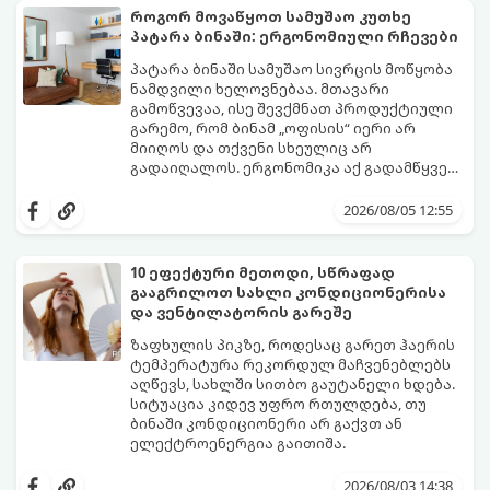
როგორ მოვაწყოთ სამუშაო კუთხე
პატარა ბინაში: ერგონომიული რჩევები
პატარა ბინაში სამუშაო სივრცის მოწყობა
ნამდვილი ხელოვნებაა. მთავარი
გამოწვევაა, ისე შევქმნათ პროდუქტიული
გარემო, რომ ბინამ „ოფისის“ იერი არ
მიიღოს და თქვენი სხეულიც არ
გადაიღალოს. ერგონომიკა აქ გადამწყვეტ
როლს თამაშობს.
აი, როგორ მოაწყოთ იდეალური სამუშაო
კუთხე მცირე ფართში:
2026/08/05 12:55
10 ეფექტური მეთოდი, სწრაფად
გააგრილოთ სახლი კონდიციონერისა
და ვენტილატორის გარეშე
ზაფხულის პიკზე, როდესაც გარეთ ჰაერის
ტემპერატურა რეკორდულ მაჩვენებლებს
აღწევს, სახლში სითბო გაუტანელი ხდება.
სიტუაცია კიდევ უფრო რთულდება, თუ
ბინაში კონდიციონერი არ გაქვთ ან
ელექტროენერგია გაითიშა.
საბედნიეროდ, არსებობს ფიზიკის მარტივი
კანონები და გამოცდილი ყოფითი ხრიკები,
2026/08/03 14:38