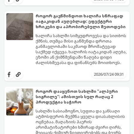
რომლებიც დაგეხმარებათ, საგრძნობლად
დაწიოთ ტემპერატურა სახლში და შექმნათ
სასიამოვნო სიგრილე სპეციალური
როგორ გავწმინდოთ ხალიჩა სწრაფად
ტექნიკის გარეშეც.
იატაკიდან აუღებლად: ეფექტური
გთავაზობთ 10 საუკეთესო და
ხრიკები და აპრობირებული მეთოდები
ხელმისაწვდომ მეთოდს:
ხალიჩა სახლში სიმყუდროვესა და სითბოს
ქმნის, თუმცა მისი გაწმენდა დროთა
განმავლობაში საკმაოდ შრომატევად
საქმედ იქცევა. ხალიჩის იატაკიდან აღება,
ეზოში ან ქიმწმენდაში წაღება დიდი
ძალისხმევასა და ფინანსებს მოითხოვს.
სინამდვილეში, არსებობს რამდენიმე
ეფექტური, ბიუჯეტური და აპრობირებული
2026/07/24 09:31
მეთოდი, რომელთა დახმარებითაც
შეძლებთ ხალიჩის ადგილზევე გაწმენდას,
ლაქების ამოყვანასა და პირვანდელი
როგორ დააყენოთ სახლში "ალპური
სიახლის დაბრუნებას.
სიგრილე": ამისთვის სულ რაღაც 2
პროდუქტია საჭირო
სახლში სასიამოვნო, სუფთა და ჯანსაღი
ატმოსფეროს შექმნა ყველა დიასახლისის
ოცნებაა. მაღაზიის ჰაერის
არომატიზატორები ხშირად ძვირი ღირს,
შეიცავს ქიმიურ ნივთიერებებს და ბევრს