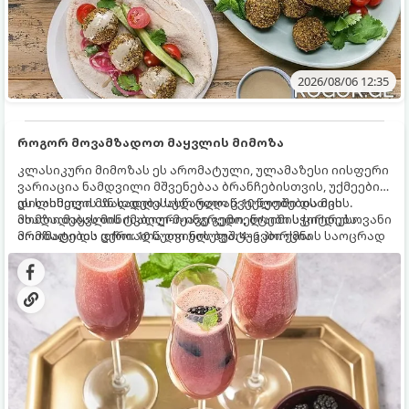
2026/08/06 12:35
როგორ მოვამზადოთ მაყვლის მიმოზა
კლასიკური მიმოზას ეს არომატული, ულამაზესი იისფერი
ვარიაცია ნამდვილი მშვენებაა ბრანჩებისთვის, უქმეების
დილისთვის ან სადღესასწაულო წვეულებებისთვის.
ეს სასმელი მზადდება სულ რაღაც 10 წუთში და მის
ახალი მაყვლის ტკბილ-მჟავე გემო, ლაიმის ციტრუსოვანი
მომზადებას მინიმალური ინგრედიენტები სჭირდება.
არომატი და ცქრიალა ღვინის ბუშტუკები ქმნის საოცრად
მომზადების დრო: 10 წუთი ულუფა: 4–6 პორცია
დახვეწილ და მაგრილებელ კოქტეილს.