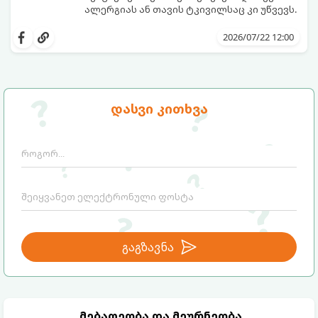
ალერგიას ან თავის ტკივილსაც კი უწვევს.
სინამდვილეში, ნამდვილი „ალპური
სიგრილისა“ და სიახლის ეფექტის მიღწევა
2026/07/22 12:00
სრულიად ბუნებრივი, უსაფრთხო და
ბიუჯეტური გზით არის შესაძლებელი.
ამისათვის სულ რაღაც 2 უბრალო
ინგრედიენტი დაგჭირდებათ, რომლებიც
სავარაუდოდ უკვე გაქვთ სამზარეულოში!
დასვი კითხვა
გაგზავნა
მებაღეობა და მეურნეობა