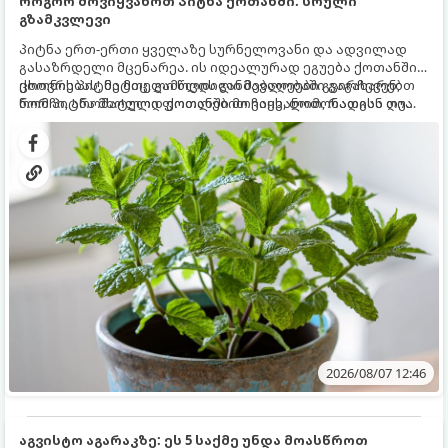
როგორ მოვიყვანოთ პიტნა ქოთანში: სრული
გზამკვლევი
პიტნა ერთ-ერთი ყველაზე სურნელოვანი და ადვილად
გასაზრდელი მცენარეა. ის იდეალურად ეგუება ქოთანში
ცხოვრებას, მეტიც, გამოცდილი მებაღეები გვირჩევენ,
ქოთნის პიტნა მთელი წლის განმავლობაში გაგახარებთ
რომ პიტნა მხოლოდ ქოთანში მოვიყვანოთ, რადგან ღია
ნორჩი, არომატული ფოთლებით ჩაის, ლიმონათისა თუ
გრუნტში (ბაღში) დარგვისას ის ფესვებით ძალიან
კერძებისთვის.
სწრაფად ვრცელდება და სხვა მცენარეებს ავიწროებს.
2026/08/07 12:46
აგვისტო აგარაკზე: ეს 5 საქმე უნდა მოასწროთ