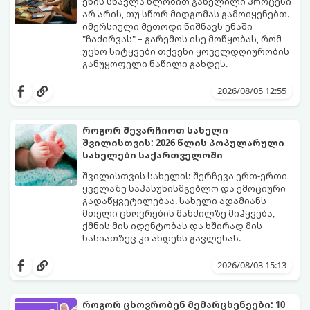
ენის სწავლა წლობით გაწელილი პროცესი
არ არის, თუ სწორ მიდგომას გამოიყენებთ.
იმერსიული მეთოდი ნიშნავს ენაში
"ჩაძირვას" – გარემოს ისე მოწყობას, რომ
უცხო სიტყვები თქვენი ყოველდღიურობის
განუყოფელი ნაწილი გახდეს.
მიჰყევით ამ 5-ნაბიჯიან ინსტრუქციას და
3 თვეში მნიშვნელოვან პროგრესს
2026/08/05 12:55
დაინახავთ.
როგორ შევარჩიოთ სახელი
შვილისთვის: 2026 წლის პოპულარული
სახელები საქართველოში
შვილისთვის სახელის შერჩევა ერთ-ერთი
ყველაზე საპასუხისმგებლო და ემოციური
გადაწყვეტილებაა. სახელი ადამიანს
მთელი ცხოვრების მანძილზე მიჰყვება,
ქმნის მის იდენტობას და ხშირად მის
ხასიათზეც კი ახდენს გავლენას.
ბოლო წლებში საქართველოში ტენდენცია
საგრძნობლად შეიცვალა: ტრადიციულ და
2026/08/03 15:13
კლასიკურ სახელებთან ერთად, მშობლები
სულ უფრო ხშირად ირჩევენ მოკლე,
ჟღერად და თანამედროვე სახელებს.
როგორ ცხოვრობენ მემარცხენეები: 10