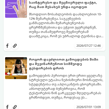
საინტერესო და მეცნიერული ფაქტი,
რაც მათ შესახებ უნდა იცოდეთ
მსოფლიო მოსახლეობის დაახლოებით 10-
12% მემარცხენეა. საუკუნეების
განმავლობაში მემარცხენეობას
ცრურწმენებითა და ეჭვით უყურებდნენ,
თუმცა თანამედროვე მეცნიერებამ
დაამტკიცა, რომ ეს უბრალოდ ტვინისა და
ნერვული სისტემის მუშაობის უნიკალური
გთავაზობთ 10 საინტერესო მეცნიერულ
თავისებურებაა.
ფაქტს იმის შესახებ, თუ როგორ მუშაობს
2026/07/27 12:46
მემარცხენეების ტვინი და რა
უპირატესობები თუ გამოწვევები აქვთ
მათ ყოველდღიურ ცხოვრებაში.
როგორ დავძლიოთ გამოცდების შიში
და შევინარჩუნოთ სიმშვიდე
ტესტირების დროს
გამოცდების პერიოდი ერთ-ერთი ყველაზე
სტრესული ეტაპია ნებისმიერი მოსწავლის,
სტუდენტისა თუ აპლიკანტის ცხოვრებაში.
აბსოლუტურად ბუნებრივია, რომ
ტესტირების წინ გარკვეულ მღელვარებას
გრძნობდეთ, თუმცა, როდესაც ეს
მღელვარება პანიკასა და ძლიერ შიშში
გამოცდების შიში (ტესტური შფოთვა)
გადადის, ის ბლოკავს ტვინის რესურსებს.
მხოლოდ ცოდნის ნაკლებობით არ არის
2026/07/01 13:09