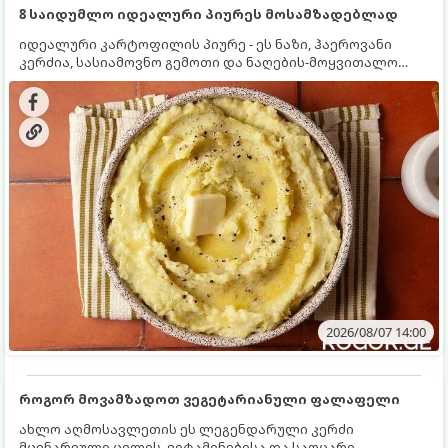
8 საიდუმლო იდეალური პიურეს მოსამზადებლად
იდეალური კარტოფილის პიურე - ეს ნაზი, ჰაეროვანი
კერძია, სასიამოვნო გემოთი და ნაღების-მოყვითალო
ფერით. მისი მომზადება ძალიან მარტივია, მაგრამ
არსებობს რამდენიმე საიდუმლო, რომლებიც უნდა
იცოდეთ, რომ პიურე იდეალურად გემრიელი გამოვიდეს.
2026/08/07 14:00
როგორ მოვამზადოთ ვეგეტარიანული ფალაფელი
ახლო აღმოსავლეთის ეს ლეგენდარული კერძი
მცენარეული ცილის, ვიტამინებისა და საოცარი