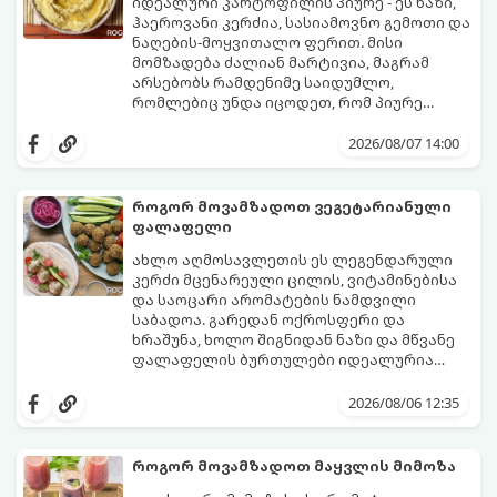
იდეალური კარტოფილის პიურე - ეს ნაზი,
ჰაეროვანი კერძია, სასიამოვნო გემოთი და
ნაღების-მოყვითალო ფერით. მისი
მომზადება ძალიან მარტივია, მაგრამ
არსებობს რამდენიმე საიდუმლო,
რომლებიც უნდა იცოდეთ, რომ პიურე
იდეალურად გემრიელი გამოვიდეს.
2026/08/07 14:00
როგორ მოვამზადოთ ვეგეტარიანული
ფალაფელი
ახლო აღმოსავლეთის ეს ლეგენდარული
კერძი მცენარეული ცილის, ვიტამინებისა
და საოცარი არომატების ნამდვილი
საბადოა. გარედან ოქროსფერი და
ხრაშუნა, ხოლო შიგნიდან ნაზი და მწვანე
ფალაფელის ბურთულები იდეალურია
პიტაში (არაბულ პურში) ჩასადებად,
ამ რეცეპტის მთავარი საიდუმლო იმაში
სალათებთან ერთად ან ტახინის (სესამის)
მდგომარეობს, რომ გამოიყენება
2026/08/06 12:35
სოუსთან მირთმევისთვის.
გამომშრალი და ჩამბალი მუხუდო და არა
დაკონსერვებული, რათა ბურთულებმა
შეწვისას ფორმა იდეალურად შეინარჩუნოს
როგორ მოვამზადოთ მაყვლის მიმოზა
და არ დაიშალოს.