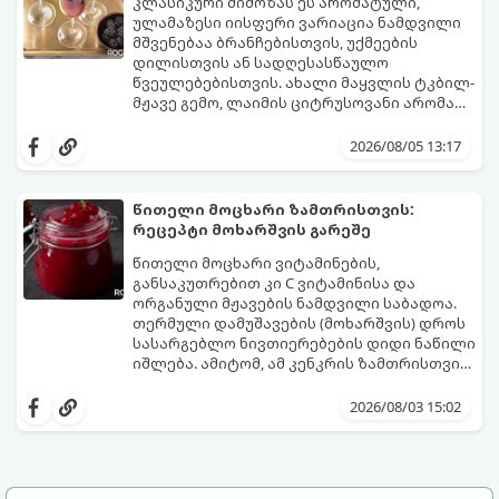
მომზადების დრო: 20 წუთი (დამატებით
კლასიკური მიმოზას ეს არომატული,
მუხუდოს ჩალბობის დრო: 12-24 საათი)
ულამაზესი იისფერი ვარიაცია ნამდვილი
შეწვის დრო: 10–15 წუთი ულუფა: 20–24 ცალი
მშვენებაა ბრანჩებისთვის, უქმეების
ბურთულა (4–6 პორცია)
დილისთვის ან სადღესასწაულო
წვეულებებისთვის. ახალი მაყვლის ტკბილ-
მჟავე გემო, ლაიმის ციტრუსოვანი არომატი
და ცქრიალა ღვინის ბუშტუკები ქმნის
ეს სასმელი მზადდება სულ რაღაც 10 წუთში
საოცრად დახვეწილ და მაგრილებელ
და მის მომზადებას მინიმალური
2026/08/05 13:17
კოქტეილს.
ინგრედიენტები სჭირდება.
მომზადების დრო: 10 წუთი ულუფა: 4–6
პორცია
წითელი მოცხარი ზამთრისთვის:
რეცეპტი მოხარშვის გარეშე
წითელი მოცხარი ვიტამინების,
განსაკუთრებით კი C ვიტამინისა და
ორგანული მჟავების ნამდვილი საბადოა.
თერმული დამუშავების (მოხარშვის) დროს
სასარგებლო ნივთიერებების დიდი ნაწილი
იშლება. ამიტომ, ამ კენკრის ზამთრისთვის
შესანახად საუკეთესო გზა „ცოცხალი ჯემის“
ეს მეთოდი ინარჩუნებს მოცხარის
მომზადებაა - მოხარშვის გარეშე.
ბუნებრივ, კაშკაშა გემოს, არომატს და
2026/08/03 15:02
ყველა სასარგებლო თვისებას.