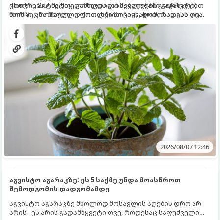
ცხოვრებას, მეტიც, გამოცდილი მებაღეები გვირჩევენ,
ქოთნის პიტნა მთელი წლის განმავლობაში გაგახარებთ
რომ პიტნა მხოლოდ ქოთანში მოვიყვანოთ, რადგან ღია
ნორჩი, არომატული ფოთლებით ჩაის, ლიმონათისა თუ
გრუნტში (ბაღში) დარგვისას ის ფესვებით ძალიან
კერძებისთვის.
სწრაფად ვრცელდება და სხვა მცენარეებს ავიწროებს.
2026/08/07 12:46
აგვისტო აგარაკზე: ეს 5 საქმე უნდა მოასწროთ
შემოდგომის დადგომამდე
აგვისტო აგარაკზე მხოლოდ მოსავლის აღების დრო არ
არის - ეს არის გადამწყვეტი თვე, როდესაც საფუძველი