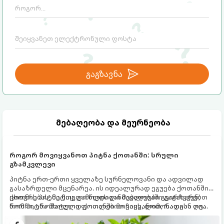
გაგზავნა
მებაღეობა და მეურნეობა
როგორ მოვიყვანოთ პიტნა ქოთანში: სრული
გზამკვლევი
პიტნა ერთ-ერთი ყველაზე სურნელოვანი და ადვილად
გასაზრდელი მცენარეა. ის იდეალურად ეგუება ქოთანში
ცხოვრებას, მეტიც, გამოცდილი მებაღეები გვირჩევენ,
ქოთნის პიტნა მთელი წლის განმავლობაში გაგახარებთ
რომ პიტნა მხოლოდ ქოთანში მოვიყვანოთ, რადგან ღია
ნორჩი, არომატული ფოთლებით ჩაის, ლიმონათისა თუ
გრუნტში (ბაღში) დარგვისას ის ფესვებით ძალიან
კერძებისთვის.
სწრაფად ვრცელდება და სხვა მცენარეებს ავიწროებს.