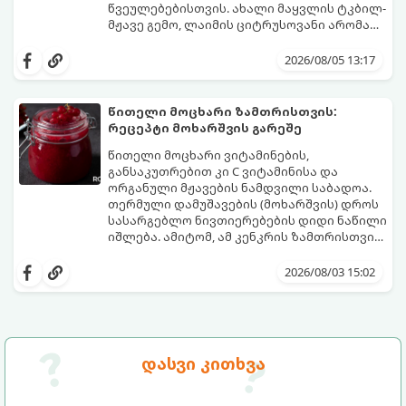
წვეულებებისთვის. ახალი მაყვლის ტკბილ-
მჟავე გემო, ლაიმის ციტრუსოვანი არომატი
და ცქრიალა ღვინის ბუშტუკები ქმნის
ეს სასმელი მზადდება სულ რაღაც 10 წუთში
საოცრად დახვეწილ და მაგრილებელ
და მის მომზადებას მინიმალური
2026/08/05 13:17
კოქტეილს.
ინგრედიენტები სჭირდება.
მომზადების დრო: 10 წუთი ულუფა: 4–6
პორცია
წითელი მოცხარი ზამთრისთვის:
რეცეპტი მოხარშვის გარეშე
წითელი მოცხარი ვიტამინების,
განსაკუთრებით კი C ვიტამინისა და
ორგანული მჟავების ნამდვილი საბადოა.
თერმული დამუშავების (მოხარშვის) დროს
სასარგებლო ნივთიერებების დიდი ნაწილი
იშლება. ამიტომ, ამ კენკრის ზამთრისთვის
შესანახად საუკეთესო გზა „ცოცხალი ჯემის“
ეს მეთოდი ინარჩუნებს მოცხარის
მომზადებაა - მოხარშვის გარეშე.
ბუნებრივ, კაშკაშა გემოს, არომატს და
2026/08/03 15:02
ყველა სასარგებლო თვისებას.
დასვი კითხვა