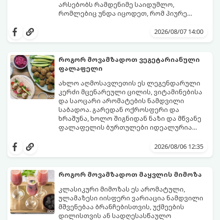
არსებობს რამდენიმე საიდუმლო,
რომლებიც უნდა იცოდეთ, რომ პიურე
იდეალურად გემრიელი გამოვიდეს.
2026/08/07 14:00
როგორ მოვამზადოთ ვეგეტარიანული
ფალაფელი
ახლო აღმოსავლეთის ეს ლეგენდარული
კერძი მცენარეული ცილის, ვიტამინებისა
და საოცარი არომატების ნამდვილი
საბადოა. გარედან ოქროსფერი და
ხრაშუნა, ხოლო შიგნიდან ნაზი და მწვანე
ფალაფელის ბურთულები იდეალურია
პიტაში (არაბულ პურში) ჩასადებად,
ამ რეცეპტის მთავარი საიდუმლო იმაში
სალათებთან ერთად ან ტახინის (სესამის)
მდგომარეობს, რომ გამოიყენება
2026/08/06 12:35
სოუსთან მირთმევისთვის.
გამომშრალი და ჩამბალი მუხუდო და არა
დაკონსერვებული, რათა ბურთულებმა
შეწვისას ფორმა იდეალურად შეინარჩუნოს
როგორ მოვამზადოთ მაყვლის მიმოზა
და არ დაიშალოს.
მომზადების დრო: 20 წუთი (დამატებით
კლასიკური მიმოზას ეს არომატული,
მუხუდოს ჩალბობის დრო: 12-24 საათი)
ულამაზესი იისფერი ვარიაცია ნამდვილი
შეწვის დრო: 10–15 წუთი ულუფა: 20–24 ცალი
მშვენებაა ბრანჩებისთვის, უქმეების
ბურთულა (4–6 პორცია)
დილისთვის ან სადღესასწაულო