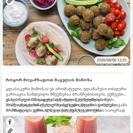
2026/08/06 12:35
როგორ მოვამზადოთ მაყვლის მიმოზა
კლასიკური მიმოზას ეს არომატული, ულამაზესი იისფერი
ვარიაცია ნამდვილი მშვენებაა ბრანჩებისთვის, უქმეების
დილისთვის ან სადღესასწაულო წვეულებებისთვის.
ეს სასმელი მზადდება სულ რაღაც 10 წუთში და მის
ახალი მაყვლის ტკბილ-მჟავე გემო, ლაიმის ციტრუსოვანი
მომზადებას მინიმალური ინგრედიენტები სჭირდება.
არომატი და ცქრიალა ღვინის ბუშტუკები ქმნის საოცრად
მომზადების დრო: 10 წუთი ულუფა: 4–6 პორცია
დახვეწილ და მაგრილებელ კოქტეილს.