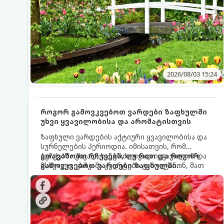
2026/08/03 15:24
როგორ გამოვკვებოთ ვარდები ზაფხულში
უხვი ყვავილობისა და არომატისთვის
ზაფხული ვარდების აქტიური ყვავილობისა და
სურნელების პერიოდია. იმისათვის, რომ
ბუჩქებმა უხვად, ხანგრძლივად იყვავილონ და
გთავაზობთ რჩევებს, თუ რით და როგორ
მსხვილი, კაშკაშა კვირტები გამოიტანონ, მათ
გამოვკვებოთ ვარდები ზაფხულში
რეგულარული და სწორი გამოკვება
საუკეთესო შედეგის მისაღწევად:
სჭირდებათ. ზაფხულის პერიოდში მცენარის
მოთხოვნილებები იცვლება, ამიტომ
მნიშვნელოვანია ვიცოდეთ, რომელი სასუქები
გამოიყენება ამ დროს.