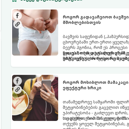
როგორ გადავაჩვიოთ ბავშვი
მშობლებისთვის
ბავშვის საფენიდან („პამპერსი
ცხოვრებაში ერთ-ერთი ყველაზე
ბევრს ჰგონია, რომ ეს პროცესი
წყდება, თუმცა სინამდვილეში
გთავაზობთ დეტალურ გზამკვ
მომწიფების პროცესი, რომელი
უმტკივნეულო როგორც ბავშვი
მოითხოვს.
როგორ მოხიბლოთ მამაკაცი
ეფექტური ხრიკი
თანამედროვე სამყაროში ფლი
შეტყობინებების გაცვლით იწყებ
უპირატესობა - გაძლევთ დროს
საიდუმლოებით მოცული, მიმზი
თუ გსურთ, რომ მან ტელეფონ
თქვენს ყოველ შეტყობინებას, 