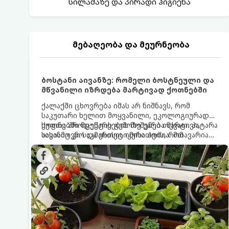
სილამაზე და პირადი ჰიგიენა
მებაღეობა და მეურნეობა
ბოსტანი აივანზე: რომელი ბოსტნეული და
მწვანილი იზრდება მარტივად ქოთნებში
ქალაქში ცხოვრება იმას არ ნიშნავს, რომ
საკუთარი ხელით მოყვანილი, ეკოლოგიურად
სუფთა პროდუქტის გემოზე უარი თქვათ. პატარა
ქოთნებში მცენარეების მოშენება მარტივი,
აივანიც კი საკმარისია იმისათვის, რომ
სასიამოვნო და ესთეტიკური ჰობია. მთავარია
მოიწყოთ მინი-ბოსტანი, საიდანაც
იცოდეთ, რომელი კულტურები ეგუებიან
ყოველდღიურად ახალ, არომატულ მწვანილსა
ქოთნის პირობებს ყველაზე კარგად და როგორ
და ბოსტნეულს მოკრეფთ.
მოუაროთ მათ სწორად.