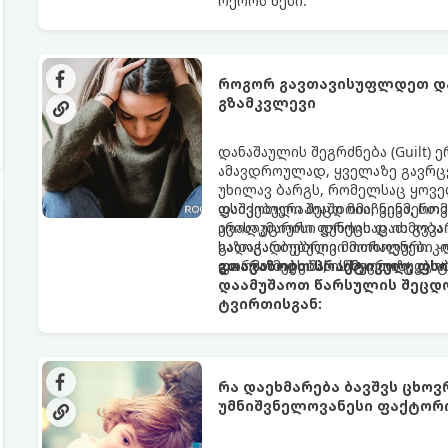
ოქროს წესი:
როგორ გავთავისუფლდეთ და
გზამკვლევი
დანაშაულის შეგრძნება (Guilt)
ამავდროულად, ყველაზე გავრცე
უხილავ ბარგს, რომელსაც ყოვე
დაშვებული შეცდომა, ვინმესთვ
ფსიქოთერაპიაში მიიჩნევა, რომ
არასაკმარისი დროის დათმობა 
ევოლუციური ფუნქციაც ის გვკა
გადაჭარბებული მოთხოვნები -დ
საზოგადოებრივი მორალური კო
და ართმევს მას აწმყოთი ტკბობ
ფორმას იღებს, ის ნევროზულ, 
გთავაზობთ პრაქტიკულ, ფს
დაამუშაოთ წარსულის შეცდო
ტვირთისგან:
რა დაეხმარება ბავშვს ცხოვრ
უმნიშვნელოვანესი ფაქტორ