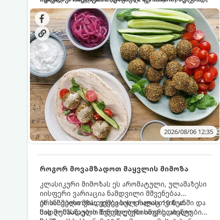
სალათებთან ერთად ან ტახინის (სესამის)
იდეალურად შეინარჩუნოს და არ დაიშალოს.
დრო: 10–15 წუთი ულუფა: 20–24 ცალი ბურთულა
სოუსთან მირთმევისთვის.
(4–6 პორცია)
2026/08/06 12:35
როგორ მოვამზადოთ მაყვლის მიმოზა
კლასიკური მიმოზას ეს არომატული, ულამაზესი
იისფერი ვარიაცია ნამდვილი მშვენებაა
ბრანჩებისთვის, უქმეების დილისთვის ან
ეს სასმელი მზადდება სულ რაღაც 10 წუთში და
სადღესასწაულო წვეულებებისთვის. ახალი
მის მომზადებას მინიმალური ინგრედიენტები