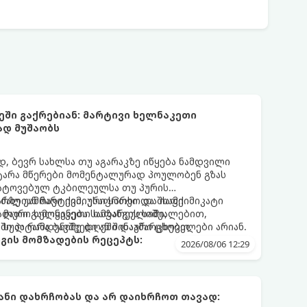
ეში გაქრებიან: მარტივი ხელნაკეთი
ად მუშაობს
 ბევრ სახლსა თუ აგარაკზე იწყება ნამდვილი
ტარა მწერები მომენტალურად პოულობენ გზას
ატოვებულ ტკბილეულსა თუ პურის
რზე უამრავი ქიმიური სპრეი და შხამქიმიკატი
ძალიან მარტივი, უსაფრთხო და იაფი
 მათი გამოყენება სამზარეულოში,
ალური ხელნაკეთი ხაფანგის საშუალებით,
ში პატარა ბავშვები ან შინაური ცხოველები არიან.
 სულ რამდენიმე დღეში დაამარცხებთ.
გის მომზადების რეცეპტს:
2026/08/06 12:29
ნი დახრჩობას და არ დაიხრჩოთ თავად: