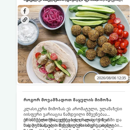
სალათებთან ერთად ან ტახინის (სესამის)
იდეალურად შეინარჩუნოს და არ დაიშალოს.
დრო: 10–15 წუთი ულუფა: 20–24 ცალი ბურთულა
სოუსთან მირთმევისთვის.
(4–6 პორცია)
2026/08/06 12:35
როგორ მოვამზადოთ მაყვლის მიმოზა
კლასიკური მიმოზას ეს არომატული, ულამაზესი
იისფერი ვარიაცია ნამდვილი მშვენებაა
ბრანჩებისთვის, უქმეების დილისთვის ან
ეს სასმელი მზადდება სულ რაღაც 10 წუთში და
სადღესასწაულო წვეულებებისთვის. ახალი
მის მომზადებას მინიმალური ინგრედიენტები