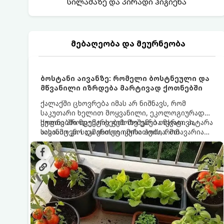
სილამაზე და პირადი ჰიგიენა
მებაღეობა და მეურნეობა
ბოსტანი აივანზე: რომელი ბოსტნეული და
მწვანილი იზრდება მარტივად ქოთნებში
ქალაქში ცხოვრება იმას არ ნიშნავს, რომ
საკუთარი ხელით მოყვანილი, ეკოლოგიურად
სუფთა პროდუქტის გემოზე უარი თქვათ. პატარა
ქოთნებში მცენარეების მოშენება მარტივი,
აივანიც კი საკმარისია იმისათვის, რომ
სასიამოვნო და ესთეტიკური ჰობია. მთავარია
მოიწყოთ მინი-ბოსტანი, საიდანაც
იცოდეთ, რომელი კულტურები ეგუებიან
ყოველდღიურად ახალ, არომატულ მწვანილსა
ქოთნის პირობებს ყველაზე კარგად და როგორ
და ბოსტნეულს მოკრეფთ.
მოუაროთ მათ სწორად.