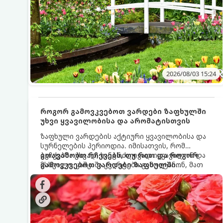
2026/08/03 15:24
როგორ გამოვკვებოთ ვარდები ზაფხულში
უხვი ყვავილობისა და არომატისთვის
ზაფხული ვარდების აქტიური ყვავილობისა და
სურნელების პერიოდია. იმისათვის, რომ
ბუჩქებმა უხვად, ხანგრძლივად იყვავილონ და
გთავაზობთ რჩევებს, თუ რით და როგორ
მსხვილი, კაშკაშა კვირტები გამოიტანონ, მათ
გამოვკვებოთ ვარდები ზაფხულში
რეგულარული და სწორი გამოკვება
საუკეთესო შედეგის მისაღწევად:
სჭირდებათ. ზაფხულის პერიოდში მცენარის
მოთხოვნილებები იცვლება, ამიტომ
მნიშვნელოვანია ვიცოდეთ, რომელი სასუქები
გამოიყენება ამ დროს.