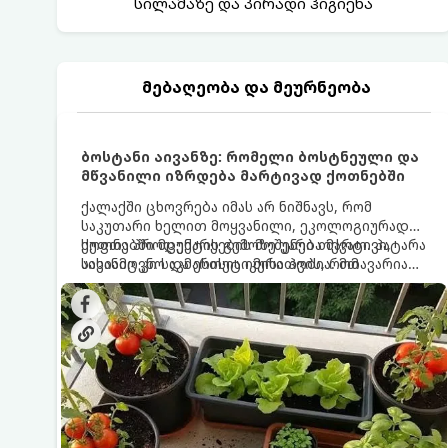
სილამაზე და პირადი ჰიგიენა
მებაღეობა და მეურნეობა
ბოსტანი აივანზე: რომელი ბოსტნეული და
მწვანილი იზრდება მარტივად ქოთნებში
ქალაქში ცხოვრება იმას არ ნიშნავს, რომ
საკუთარი ხელით მოყვანილი, ეკოლოგიურად
სუფთა პროდუქტის გემოზე უარი თქვათ. პატარა
ქოთნებში მცენარეების მოშენება მარტივი,
აივანიც კი საკმარისია იმისათვის, რომ
სასიამოვნო და ესთეტიკური ჰობია. მთავარია
მოიწყოთ მინი-ბოსტანი, საიდანაც
იცოდეთ, რომელი კულტურები ეგუებიან
ყოველდღიურად ახალ, არომატულ მწვანილსა
ქოთნის პირობებს ყველაზე კარგად და როგორ
და ბოსტნეულს მოკრეფთ.
მოუაროთ მათ სწორად.