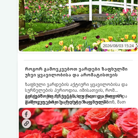
2026/08/03 15:24
როგორ გამოვკვებოთ ვარდები ზაფხულში
უხვი ყვავილობისა და არომატისთვის
ზაფხული ვარდების აქტიური ყვავილობისა და
სურნელების პერიოდია. იმისათვის, რომ
ბუჩქებმა უხვად, ხანგრძლივად იყვავილონ და
გთავაზობთ რჩევებს, თუ რით და როგორ
მსხვილი, კაშკაშა კვირტები გამოიტანონ, მათ
გამოვკვებოთ ვარდები ზაფხულში
რეგულარული და სწორი გამოკვება
საუკეთესო შედეგის მისაღწევად:
სჭირდებათ. ზაფხულის პერიოდში მცენარის
მოთხოვნილებები იცვლება, ამიტომ
მნიშვნელოვანია ვიცოდეთ, რომელი სასუქები
გამოიყენება ამ დროს.