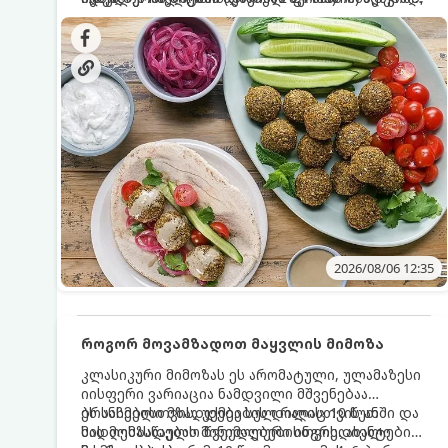
სალათებთან ერთად ან ტახინის (სესამის)
იდეალურად შეინარჩუნოს და არ დაიშალოს.
დრო: 10–15 წუთი ულუფა: 20–24 ცალი ბურთულა
სოუსთან მირთმევისთვის.
(4–6 პორცია)
2026/08/06 12:35
როგორ მოვამზადოთ მაყვლის მიმოზა
კლასიკური მიმოზას ეს არომატული, ულამაზესი
იისფერი ვარიაცია ნამდვილი მშვენებაა
ბრანჩებისთვის, უქმეების დილისთვის ან
ეს სასმელი მზადდება სულ რაღაც 10 წუთში და
სადღესასწაულო წვეულებებისთვის. ახალი
მის მომზადებას მინიმალური ინგრედიენტები