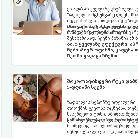
ეს ალბათ ყველაზე უხერხული „
ზაფხულის მცხუნვარე დღეს, მნი
შეგვემთხვეს. როდესაც დეზოდო
პროდუქტმა შუადღისთვის უკვე გ
მთავარია გვახსოვდეს:
თავად
პანიკაში ჩავარდნა არ ღირს.
რომლებიც იღლიის ნოტიო გარ
შესაბამისად, ჩვენი მიზანია ამ
აი, 5 ყველაზე ეფექტური, ა
ნებისმიერ ოფისში, კაფესა 
წუთში გადაგარჩენთ:
შოკოლადისფერი რუჯი დამწვ
5-დღიანი სქემა
ზაფხულის სეზონზე იდეალური,
თითქმის ყველას ოცნებაა. თუმ
სასურველი ტონი, ხშირად შეიძ
სიწითლემდე და აცილებამდე მ
კანს სჭირდება დრო, რათა უსაფ
რომელიც მას ოქროსფერ ელფერ
შემუშავებული ეს 5-დღიანი სქე
ხანგრძლივი რუჯი კანის ჯანმრ