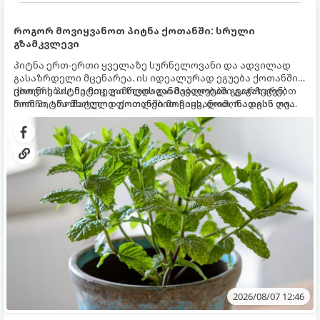
როგორ მოვიყვანოთ პიტნა ქოთანში: სრული
გზამკვლევი
პიტნა ერთ-ერთი ყველაზე სურნელოვანი და ადვილად
გასაზრდელი მცენარეა. ის იდეალურად ეგუება ქოთანში
ცხოვრებას, მეტიც, გამოცდილი მებაღეები გვირჩევენ,
ქოთნის პიტნა მთელი წლის განმავლობაში გაგახარებთ
რომ პიტნა მხოლოდ ქოთანში მოვიყვანოთ, რადგან ღია
ნორჩი, არომატული ფოთლებით ჩაის, ლიმონათისა თუ
გრუნტში (ბაღში) დარგვისას ის ფესვებით ძალიან
კერძებისთვის.
სწრაფად ვრცელდება და სხვა მცენარეებს ავიწროებს.
2026/08/07 12:46