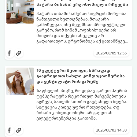
პატარა ბინაში: ერგონომიული რჩევები
პატარა ბინაში სამუშაო სივრცის მოწყობა
ნამდვილი ხელოვნებაა. მთავარი
გამოწვევაა, ისე შევქმნათ პროდუქტიული
გარემო, რომ ბინამ „ოფისის“ იერი არ
მიიღოს და თქვენი სხეულიც არ
გადაიღალოს. ერგონომიკა აქ გადამწყვეტ
როლს თამაშობს.
აი, როგორ მოაწყოთ იდეალური სამუშაო
კუთხე მცირე ფართში:
2026/08/05 12:55
10 ეფექტური მეთოდი, სწრაფად
გააგრილოთ სახლი კონდიციონერისა
და ვენტილატორის გარეშე
ზაფხულის პიკზე, როდესაც გარეთ ჰაერის
ტემპერატურა რეკორდულ მაჩვენებლებს
აღწევს, სახლში სითბო გაუტანელი ხდება.
სიტუაცია კიდევ უფრო რთულდება, თუ
ბინაში კონდიციონერი არ გაქვთ ან
ელექტროენერგია გაითიშა.
საბედნიეროდ, არსებობს ფიზიკის მარტივი
კანონები და გამოცდილი ყოფითი ხრიკები,
2026/08/03 14:38
რომლებიც დაგეხმარებათ, საგრძნობლად