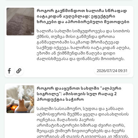
დაწიოთ ტემპერატურა სახლში და შექმნათ
სასიამოვნო სიგრილე სპეციალური
როგორ გავწმინდოთ ხალიჩა სწრაფად
ტექნიკის გარეშეც.
იატაკიდან აუღებლად: ეფექტური
გთავაზობთ 10 საუკეთესო და
ხრიკები და აპრობირებული მეთოდები
ხელმისაწვდომ მეთოდს:
ხალიჩა სახლში სიმყუდროვესა და სითბოს
ქმნის, თუმცა მისი გაწმენდა დროთა
განმავლობაში საკმაოდ შრომატევად
საქმედ იქცევა. ხალიჩის იატაკიდან აღება,
ეზოში ან ქიმწმენდაში წაღება დიდი
ძალისხმევასა და ფინანსებს მოითხოვს.
სინამდვილეში, არსებობს რამდენიმე
ეფექტური, ბიუჯეტური და აპრობირებული
2026/07/24 09:31
მეთოდი, რომელთა დახმარებითაც
შეძლებთ ხალიჩის ადგილზევე გაწმენდას,
ლაქების ამოყვანასა და პირვანდელი
როგორ დააყენოთ სახლში "ალპური
სიახლის დაბრუნებას.
სიგრილე": ამისთვის სულ რაღაც 2
პროდუქტია საჭირო
სახლში სასიამოვნო, სუფთა და ჯანსაღი
ატმოსფეროს შექმნა ყველა დიასახლისის
ოცნებაა. მაღაზიის ჰაერის
არომატიზატორები ხშირად ძვირი ღირს,
შეიცავს ქიმიურ ნივთიერებებს და ბევრს
ალერგიას ან თავის ტკივილსაც კი უწვევს.