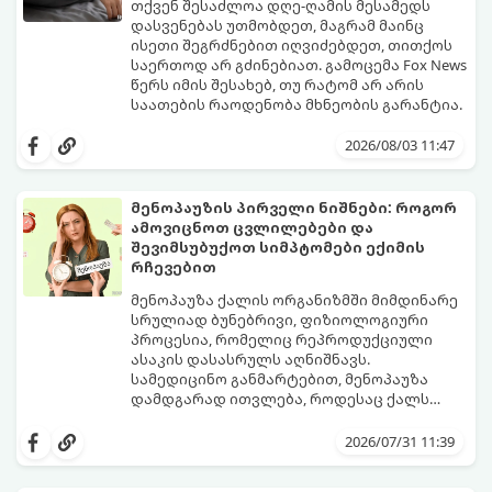
თქვენ შესაძლოა დღე-ღამის მესამედს
დასვენებას უთმობდეთ, მაგრამ მაინც
ისეთი შეგრძნებით იღვიძებდეთ, თითქოს
საერთოდ არ გძინებიათ. გამოცემა Fox News
წერს იმის შესახებ, თუ რატომ არ არის
საათების რაოდენობა მხნეობის გარანტია.
2026/08/03 11:47
მენოპაუზის პირველი ნიშნები: როგორ
ამოვიცნოთ ცვლილებები და
შევიმსუბუქოთ სიმპტომები ექიმის
რჩევებით
მენოპაუზა ქალის ორგანიზმში მიმდინარე
სრულიად ბუნებრივი, ფიზიოლოგიური
პროცესია, რომელიც რეპროდუქციული
ასაკის დასასრულს აღნიშნავს.
სამედიცინო განმარტებით, მენოპაუზა
დამდგარად ითვლება, როდესაც ქალს
ზედიზედ 12 თვის განმავლობაში არ ჰქონია
თუმცა, ორგანიზმში ჰორმონალური
მენსტრუაცია.
ცვლილებები ამ მომენტამდე ბევრად ადრე
2026/07/31 11:39
იწყება - ამ გარდამავალ ეტაპს
პერიმენოპაუზა ეწოდება (რომელიც