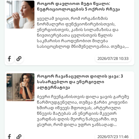
საშუალოდ 40-დან 50 წლამდე ასაკში იწყება
როგორ დავლიოთ მეტი წყალი:
და შესაძლოა 4-დან 8 წლამდე
ნუტრიციოლოგების 5 ოქროს რჩევა
გაგრძელდეს).
იმისათვის, რომ ეს პერიოდი შფოთვის
გარეშე გაიაროთ, მნიშვნელოვანია
ყველამ ვიცით, რომ ორგანიზმის
იცოდეთ, რა სიგნალებს გზავნის ორგანიზმი
ნორმალური ფუნქციონირებისთვის,
და როგორ შეიმსუბუქოთ მდგომარეობა
ენერგიისთვის, კანის სილამაზისა და
მეან-გინეკოლოგებისა და
ნივთიერებათა ცვლისთვის წყლის
ნუტრიციოლოგების რეკომენდაციებით.
საკმარისი რაოდენობით მიღება
სასიცოცხლოდ მნიშვნელოვანია. თუმცა,
ყოველდღიური ფუსფუსის, საქმეებისა თუ
თუ ხშირად გავიწყდებათ წყლის
უბრალოდ ჩვევის არქონის გამო, დღის
დალევა ან მისი გემო მოსაწყენი
2026/07/28 10:33
განმავლობაში საჭირო ოდენობის წყლის
გეჩვენებათ, დიეტოლოგების ეს 5
დალევა ბევრისთვის ნამდვილ
მარტივი და ეფექტური რჩევა
გამოწვევად რჩება.
დაგეხმარებათ, წყლის სმა
როგორ ჩავანაცვლოთ დილის ყავა: 3
ყოველდღიურ, სასიამოვნო ჩვევად
სასარგებლო და ენერგიული
აქციოთ.
ალტერნატივა
ბევრი ჩვენგანისთვის დილა ყავის გარეშე
წარმოუდგენელია, თუმცა ჭარბი კოფეინი
ხშირად იწვევს შფოთვას, არტერიული
წნევის მატებას ან ენერგიის მკვეთრ
ვარდნას დღის მეორე ნახევარში. თუ
გსურთ, რომ დილა უფრო ჯანსაღად
დაიწყოთ და ენერგია დიდხანს
მიჰყევით ამ გზამკვლევს და აღმოაჩინეთ
შეინარჩუნოთ, ექსპერტები ყავის სამ
თქვენთვის სასურველი სასმელი:
2026/07/23 11:46