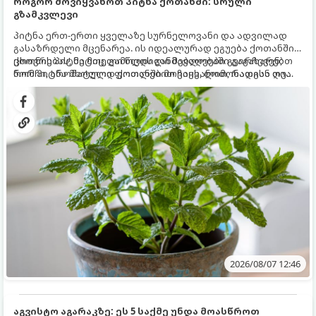
როგორ მოვიყვანოთ პიტნა ქოთანში: სრული
გზამკვლევი
პიტნა ერთ-ერთი ყველაზე სურნელოვანი და ადვილად
გასაზრდელი მცენარეა. ის იდეალურად ეგუება ქოთანში
ცხოვრებას, მეტიც, გამოცდილი მებაღეები გვირჩევენ,
ქოთნის პიტნა მთელი წლის განმავლობაში გაგახარებთ
რომ პიტნა მხოლოდ ქოთანში მოვიყვანოთ, რადგან ღია
ნორჩი, არომატული ფოთლებით ჩაის, ლიმონათისა თუ
გრუნტში (ბაღში) დარგვისას ის ფესვებით ძალიან
კერძებისთვის.
სწრაფად ვრცელდება და სხვა მცენარეებს ავიწროებს.
2026/08/07 12:46
აგვისტო აგარაკზე: ეს 5 საქმე უნდა მოასწროთ