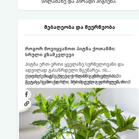
სილამაზე და პირადი ჰიგიენა
მებაღეობა და მეურნეობა
როგორ მოვიყვანოთ პიტნა ქოთანში:
სრული გზამკვლევი
პიტნა ერთ-ერთი ყველაზე სურნელოვანი და
ადვილად გასაზრდელი მცენარეა. ის
იდეალურად ეგუება ქოთანში ცხოვრებას,
ქოთნის პიტნა მთელი წლის განმავლობაში
მეტიც, გამოცდილი მებაღეები გვირჩევენ, რომ
გაგახარებთ ნორჩი, არომატული ფოთლებით
პიტნა მხოლოდ ქოთანში მოვიყვანოთ, რადგან
ჩაის, ლიმონათისა თუ კერძებისთვის.
ღია გრუნტში (ბაღში) დარგვისას ის ფესვებით
ძალიან სწრაფად ვრცელდება და სხვა
მცენარეებს ავიწროებს.