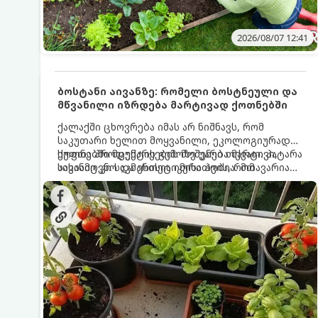
2026/08/07 12:41
ბოსტანი აივანზე: რომელი ბოსტნეული და
მწვანილი იზრდება მარტივად ქოთნებში
ქალაქში ცხოვრება იმას არ ნიშნავს, რომ
საკუთარი ხელით მოყვანილი, ეკოლოგიურად
სუფთა პროდუქტის გემოზე უარი თქვათ. პატარა
ქოთნებში მცენარეების მოშენება მარტივი,
აივანიც კი საკმარისია იმისათვის, რომ
სასიამოვნო და ესთეტიკური ჰობია. მთავარია
მოიწყოთ მინი-ბოსტანი, საიდანაც
იცოდეთ, რომელი კულტურები ეგუებიან
ყოველდღიურად ახალ, არომატულ მწვანილსა
ქოთნის პირობებს ყველაზე კარგად და როგორ
და ბოსტნეულს მოკრეფთ.
მოუაროთ მათ სწორად.