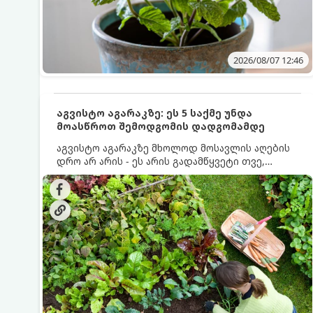
2026/08/07 12:46
აგვისტო აგარაკზე: ეს 5 საქმე უნდა
მოასწროთ შემოდგომის დადგომამდე
აგვისტო აგარაკზე მხოლოდ მოსავლის აღების
დრო არ არის - ეს არის გადამწყვეტი თვე,
როდესაც საფუძველი ეყრება მომავალი წლის
მოსავალს და ბაღი მზადდება შემოდგომა-
ზამთრის სეზონისთვის. იმისათვის, რომ
ნიადაგმა ენერგია აღიდგინოს, ხოლო
მცენარეებმა ზამთარს გაუძლონ, აგვისტოს
ბოლომდე 5 მნიშვნელოვანი საქმის გაკეთება
უნდა მოასწროთ: