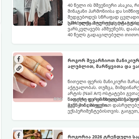
40 წელი ის მშვენიერი ასაკია,
შინაგანი ჰარმონიისა და სიმწი
შედგებოდეს სწრაფად ცვლადი, 
ხაზს ელეგანტურობას, სტატუსს
ცნობილმა ჰოლივუდელმა სტილ
ვარსკვლავებს ამშვენებს, დაას
40 წელს გადაცილებული თითოე
როგორ შევარჩიოთ მანიკიურ
ალუბლით, მარწყვითა და ვ
წითელი ფერის მანიკიური მარა
აქტუალობას. თუმცა, მიმდინარ
არტის (Nail Art) ოსტატები გვთ
საფარზე და ფრჩხილებს ნამდვ
წითელი ფერის სხვადასხვა ტო
განწყობა მივცეთ.
მუქი შინდისფერით დასრულებუ
ექსპერიმენტებისთვის. გაიგეთ,
ყველაზე ცხელი ტრენდი ფრჩხი
როგორია 2026 ტრენდული სა