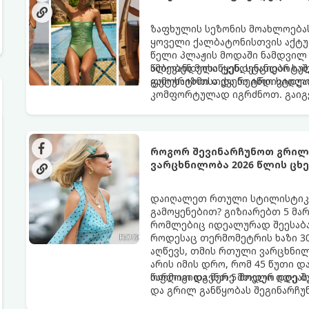
ზაფხულის სეზონის მოახლოებას
ყოველი ქალბატონისთვის აქტუა
წელი პლაჟის მოდაში ნამდვილ 
ამბობენ მოსაწყენ, სტანდარტუ
წლევანდელი ტენდენციები საშ
ფუტურიზმისა და რეტრო სტილი
გამოხატოთ თქვენი ინდივიდუ
კომფორტულად იგრძნოთ. გაიგეთ
წლის ზაფხულის მთავარი ჰიტი:
როგორ შევინარჩუნოთ გრილი
ვარცხნილობა 2026 წლის ც
დაიღალეთ რთული სტილისტიკი
გამოყენებით? გიზიარებთ 5 მა
რომლებიც იდეალურად შეესაბა
როდესაც თერმომეტრის ხაზი 30
აღწევს, თმის რთული ვარცხნილ
არის იმის დრო, რომ 45 წუთი 
ოფლით და მერე მთელი დღე შუ
წარმოგიდგენთ 5 მოდურ იდეას
და გრილ განწყობას შეგინარჩუ